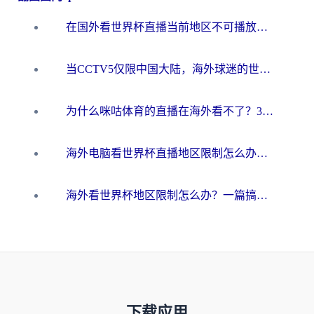
在国外看世界杯直播当前地区不可播放？海外党必看的回国加速全攻略
当CCTV5仅限中国大陆，海外球迷的世界杯狂欢如何继续？
为什么咪咕体育的直播在海外看不了？3步解决海外看世界杯+抖音地区限制难题
海外电脑看世界杯直播地区限制怎么办？你需要一个聪明的加速器
海外看世界杯地区限制怎么办？一篇搞定咪咕视频播放+国内资源无缝访问指南
下载应用