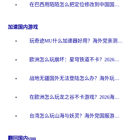
在巴西用陌陌怎么把定位修改到中国国内？海外党必看的回国加速全攻略
加速国内游戏
玩奇迹MU什么加速器好用？海外党亲测：这款加速器让你告别延迟卡顿！
欧洲怎么玩崩坏：星穹铁道不卡？2026海外玩家国服游戏加速器终极攻略
战地无疆国外无法登陆怎么办？海外玩家国服畅玩终极指南（附欧服魔兽EVE加速方案）
在欧洲怎么玩龙之谷不卡游戏？2026海外党国服游戏加速全攻略
台湾怎么玩山海与妖灵？海外党国服游戏加速全攻略，告别延迟卡顿
翻回国内vpn