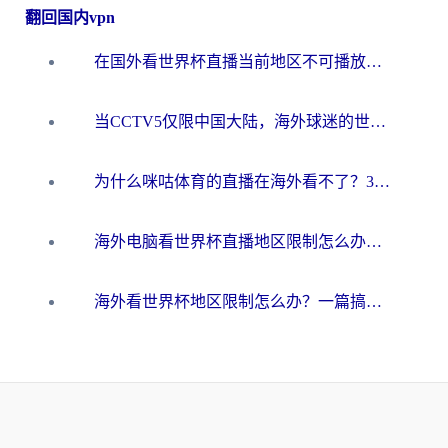
翻回国内vpn
在国外看世界杯直播当前地区不可播放？海外党必看的回国加速全攻略
当CCTV5仅限中国大陆，海外球迷的世界杯狂欢如何继续？
为什么咪咕体育的直播在海外看不了？3步解决海外看世界杯+抖音地区限制难题
海外电脑看世界杯直播地区限制怎么办？你需要一个聪明的加速器
海外看世界杯地区限制怎么办？一篇搞定咪咕视频播放+国内资源无缝访问指南