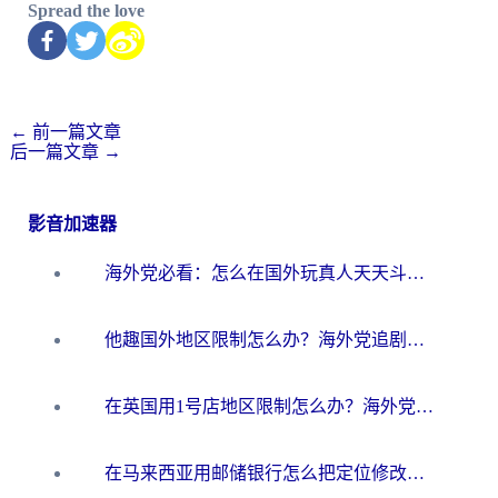
Spread the love
←
前一篇文章
后一篇文章
→
影音加速器
海外党必看：怎么在国外玩真人天天斗地主？附证券开户、音乐定位修改全攻略
他趣国外地区限制怎么办？海外党追剧听歌看直播的一站式解决方案
在英国用1号店地区限制怎么办？海外党必看的回国加速全攻略
在马来西亚用邮储银行怎么把定位修改到中国国内？3个海外生活痛点一次解决