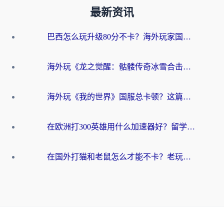
最新资讯
巴西怎么玩升级80分不卡？海外玩家国服游戏加速器终极指南（附避坑技巧）
海外玩《龙之觉醒：骷髅传奇冰雪合击》延迟高？这篇指南帮你解决卡顿烦恼！
海外玩《我的世界》国服总卡顿？这篇我的世界游戏加速器指南帮你解决所有问题
在欧洲打300英雄用什么加速器好？留学生亲测有效的解决方案来了
在国外打猫和老鼠怎么才能不卡？老玩家亲测的终极加速指南