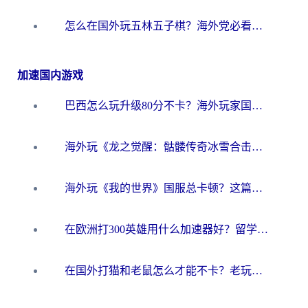
怎么在国外玩五林五子棋？海外党必看的回国加速全攻略（附优酷荔枝FM解决方法）
加速国内游戏
巴西怎么玩升级80分不卡？海外玩家国服游戏加速器终极指南（附避坑技巧）
海外玩《龙之觉醒：骷髅传奇冰雪合击》延迟高？这篇指南帮你解决卡顿烦恼！
海外玩《我的世界》国服总卡顿？这篇我的世界游戏加速器指南帮你解决所有问题
在欧洲打300英雄用什么加速器好？留学生亲测有效的解决方案来了
在国外打猫和老鼠怎么才能不卡？老玩家亲测的终极加速指南