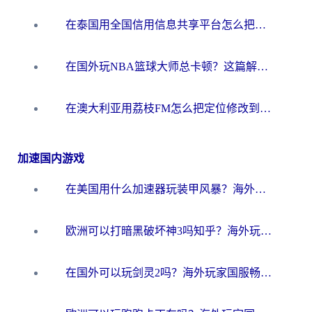
在泰国用全国信用信息共享平台怎么把定位修改到中国国内？海外党解决国内服务访问难题的实用指南
在国外玩NBA篮球大师总卡顿？这篇解决你所有海外看国内内容的烦恼
在澳大利亚用荔枝FM怎么把定位修改到中国国内？海外华人必看的内容访问指南
加速国内游戏
在美国用什么加速器玩装甲风暴？海外玩家亲测有效的国服游戏加速指南
欧洲可以打暗黑破坏神3吗知乎？海外玩家国服游戏加速终极指南
在国外可以玩剑灵2吗？海外玩家国服畅玩终极指南（附永恒之塔明日方舟加速方案）