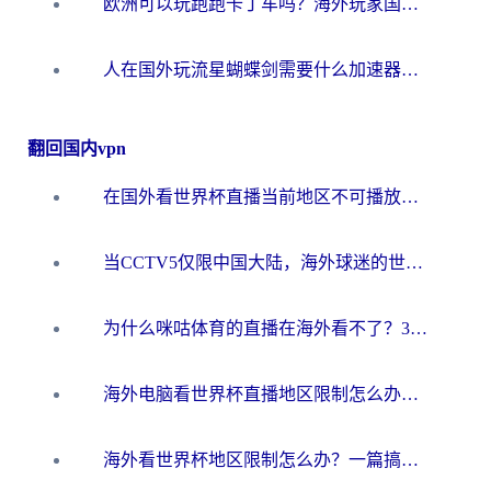
欧洲可以玩跑跑卡丁车吗？海外玩家国服游戏畅玩终极指南（附QQ炫舞剑网3解决方案）
人在国外玩流星蝴蝶剑需要什么加速器？老玩家亲测的终极解决方案
翻回国内vpn
在国外看世界杯直播当前地区不可播放？海外党必看的回国加速全攻略
当CCTV5仅限中国大陆，海外球迷的世界杯狂欢如何继续？
为什么咪咕体育的直播在海外看不了？3步解决海外看世界杯+抖音地区限制难题
海外电脑看世界杯直播地区限制怎么办？你需要一个聪明的加速器
海外看世界杯地区限制怎么办？一篇搞定咪咕视频播放+国内资源无缝访问指南