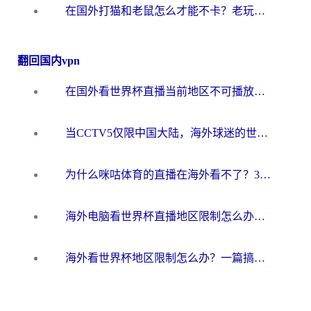
在国外打猫和老鼠怎么才能不卡？老玩家亲测的终极加速指南
翻回国内vpn
在国外看世界杯直播当前地区不可播放？海外党必看的回国加速全攻略
当CCTV5仅限中国大陆，海外球迷的世界杯狂欢如何继续？
为什么咪咕体育的直播在海外看不了？3步解决海外看世界杯+抖音地区限制难题
海外电脑看世界杯直播地区限制怎么办？你需要一个聪明的加速器
海外看世界杯地区限制怎么办？一篇搞定咪咕视频播放+国内资源无缝访问指南