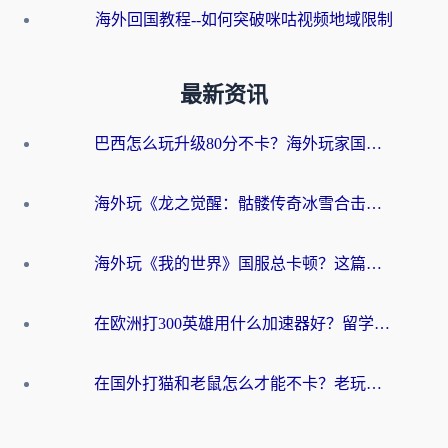
海外回国教程--如何突破咪咕视频地域限制
最新资讯
巴西怎么玩升级80分不卡？海外玩家国服游戏加速器终极指南（附避坑技巧）
海外玩《龙之觉醒：骷髅传奇冰雪合击》延迟高？这篇指南帮你解决卡顿烦恼！
海外玩《我的世界》国服总卡顿？这篇我的世界游戏加速器指南帮你解决所有问题
在欧洲打300英雄用什么加速器好？留学生亲测有效的解决方案来了
在国外打猫和老鼠怎么才能不卡？老玩家亲测的终极加速指南