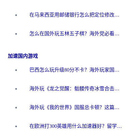
在马来西亚用邮储银行怎么把定位修改到中国国内？3个海外生活痛点一次解决
怎么在国外玩五林五子棋？海外党必看的回国加速全攻略（附优酷荔枝FM解决方法）
加速国内游戏
巴西怎么玩升级80分不卡？海外玩家国服游戏加速器终极指南（附避坑技巧）
海外玩《龙之觉醒：骷髅传奇冰雪合击》延迟高？这篇指南帮你解决卡顿烦恼！
海外玩《我的世界》国服总卡顿？这篇我的世界游戏加速器指南帮你解决所有问题
在欧洲打300英雄用什么加速器好？留学生亲测有效的解决方案来了