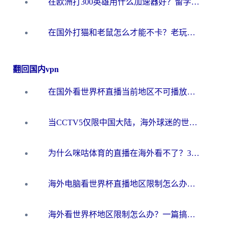
在欧洲打300英雄用什么加速器好？留学生亲测有效的解决方案来了
在国外打猫和老鼠怎么才能不卡？老玩家亲测的终极加速指南
翻回国内vpn
在国外看世界杯直播当前地区不可播放？海外党必看的回国加速全攻略
当CCTV5仅限中国大陆，海外球迷的世界杯狂欢如何继续？
为什么咪咕体育的直播在海外看不了？3步解决海外看世界杯+抖音地区限制难题
海外电脑看世界杯直播地区限制怎么办？你需要一个聪明的加速器
海外看世界杯地区限制怎么办？一篇搞定咪咕视频播放+国内资源无缝访问指南