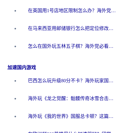
在英国用1号店地区限制怎么办？海外党必看的回国加速全攻略
在马来西亚用邮储银行怎么把定位修改到中国国内？3个海外生活痛点一次解决
怎么在国外玩五林五子棋？海外党必看的回国加速全攻略（附优酷荔枝FM解决方法）
加速国内游戏
巴西怎么玩升级80分不卡？海外玩家国服游戏加速器终极指南（附避坑技巧）
海外玩《龙之觉醒：骷髅传奇冰雪合击》延迟高？这篇指南帮你解决卡顿烦恼！
海外玩《我的世界》国服总卡顿？这篇我的世界游戏加速器指南帮你解决所有问题