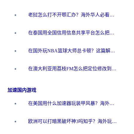
老挝怎么打不开鄂汇办？海外华人必看的回国加速全攻略（附欧洲杯小说流畅技巧）
在泰国用全国信用信息共享平台怎么把定位修改到中国国内？海外党解决国内服务访问难题的实用指南
在国外玩NBA篮球大师总卡顿？这篇解决你所有海外看国内内容的烦恼
在澳大利亚用荔枝FM怎么把定位修改到中国国内？海外华人必看的内容访问指南
加速国内游戏
在美国用什么加速器玩装甲风暴？海外玩家亲测有效的国服游戏加速指南
欧洲可以打暗黑破坏神3吗知乎？海外玩家国服游戏加速终极指南