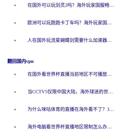
在国外可以玩剑灵2吗？海外玩家国服畅玩终极指南（附永恒之塔明日方舟加速方案）
欧洲可以玩跑跑卡丁车吗？海外玩家国服游戏畅玩终极指南（附QQ炫舞剑网3解决方案）
人在国外玩流星蝴蝶剑需要什么加速器？老玩家亲测的终极解决方案
翻回国内vpn
在国外看世界杯直播当前地区不可播放？海外党必看的回国加速全攻略
当CCTV5仅限中国大陆，海外球迷的世界杯狂欢如何继续？
为什么咪咕体育的直播在海外看不了？3步解决海外看世界杯+抖音地区限制难题
海外电脑看世界杯直播地区限制怎么办？你需要一个聪明的加速器