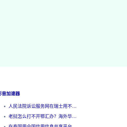
影音加速器
人民法院诉讼服务网在瑞士用不了怎么办？海外华人必备的回国加速指南
老挝怎么打不开鄂汇办？海外华人必看的回国加速全攻略（附欧洲杯小说流畅技巧）
在泰国用全国信用信息共享平台怎么把定位修改到中国国内？海外党解决国内服务访问难题的实用指南