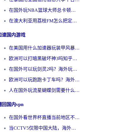
在国外玩NBA篮球大师总卡顿？这篇解决你所有海外看国内内容的烦恼
在澳大利亚用荔枝FM怎么把定位修改到中国国内？海外华人必看的内容访问指南
加速国内游戏
在美国用什么加速器玩装甲风暴？海外玩家亲测有效的国服游戏加速指南
欧洲可以打暗黑破坏神3吗知乎？海外玩家国服游戏加速终极指南
在国外可以玩剑灵2吗？海外玩家国服畅玩终极指南（附永恒之塔明日方舟加速方案）
欧洲可以玩跑跑卡丁车吗？海外玩家国服游戏畅玩终极指南（附QQ炫舞剑网3解决方案）
人在国外玩流星蝴蝶剑需要什么加速器？老玩家亲测的终极解决方案
翻回国内vpn
在国外看世界杯直播当前地区不可播放？海外党必看的回国加速全攻略
当CCTV5仅限中国大陆，海外球迷的世界杯狂欢如何继续？