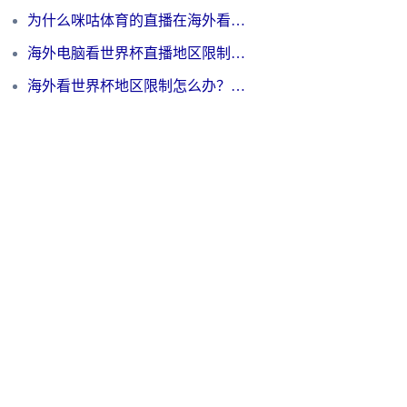
为什么咪咕体育的直播在海外看不了？3步解决海外看世界杯+抖音地区限制难题
海外电脑看世界杯直播地区限制怎么办？你需要一个聪明的加速器
海外看世界杯地区限制怎么办？一篇搞定咪咕视频播放+国内资源无缝访问指南