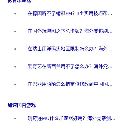
影音加速器
在德国听不了蜻蜓FM？3个实用技巧帮你解锁国内影音自由
在国外玩鸿图之下总卡顿？海外党追剧听歌的3个实用解决方案
在瑞士用洋码头地区限制怎么办？海外华人必看的回国加速全攻略
爱奇艺在新西兰用不了怎么办？海外党亲测有效的回国加速方案
在巴西用陌陌怎么把定位修改到中国国内？海外党必看的回国加速全攻略
加速国内游戏
玩奇迹MU什么加速器好用？海外党亲测：这款加速器让你告别延迟卡顿！