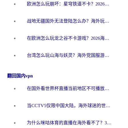
欧洲怎么玩崩坏：星穹铁道不卡？2026海外玩家国服游戏加速器终极攻略
战地无疆国外无法登陆怎么办？海外玩家国服畅玩终极指南（附欧服魔兽EVE加速方案）
在欧洲怎么玩龙之谷不卡游戏？2026海外党国服游戏加速全攻略
台湾怎么玩山海与妖灵？海外党国服游戏加速全攻略，告别延迟卡顿
翻回国内vpn
在国外看世界杯直播当前地区不可播放？海外党必看的回国加速全攻略
当CCTV5仅限中国大陆，海外球迷的世界杯狂欢如何继续？
为什么咪咕体育的直播在海外看不了？3步解决海外看世界杯+抖音地区限制难题