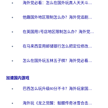
海外党必看：怎么在国外玩真人天天斗地主？附证券开户、音乐定位修改全攻略
他趣国外地区限制怎么办？海外党追剧听歌看直播的一站式解决方案
在英国用1号店地区限制怎么办？海外党必看的回国加速全攻略
在马来西亚用邮储银行怎么把定位修改到中国国内？3个海外生活痛点一次解决
怎么在国外玩五林五子棋？海外党必看的回国加速全攻略（附优酷荔枝FM解决方法）
加速国内游戏
巴西怎么玩升级80分不卡？海外玩家国服游戏加速器终极指南（附避坑技巧）
海外玩《龙之觉醒：骷髅传奇冰雪合击》延迟高？这篇指南帮你解决卡顿烦恼！