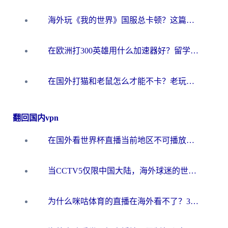
海外玩《我的世界》国服总卡顿？这篇我的世界游戏加速器指南帮你解决所有问题
在欧洲打300英雄用什么加速器好？留学生亲测有效的解决方案来了
在国外打猫和老鼠怎么才能不卡？老玩家亲测的终极加速指南
翻回国内vpn
在国外看世界杯直播当前地区不可播放？海外党必看的回国加速全攻略
当CCTV5仅限中国大陆，海外球迷的世界杯狂欢如何继续？
为什么咪咕体育的直播在海外看不了？3步解决海外看世界杯+抖音地区限制难题