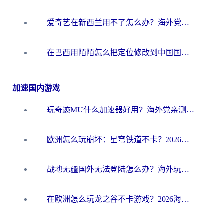
爱奇艺在新西兰用不了怎么办？海外党亲测有效的回国加速方案
在巴西用陌陌怎么把定位修改到中国国内？海外党必看的回国加速全攻略
加速国内游戏
玩奇迹MU什么加速器好用？海外党亲测：这款加速器让你告别延迟卡顿！
欧洲怎么玩崩坏：星穹铁道不卡？2026海外玩家国服游戏加速器终极攻略
战地无疆国外无法登陆怎么办？海外玩家国服畅玩终极指南（附欧服魔兽EVE加速方案）
在欧洲怎么玩龙之谷不卡游戏？2026海外党国服游戏加速全攻略