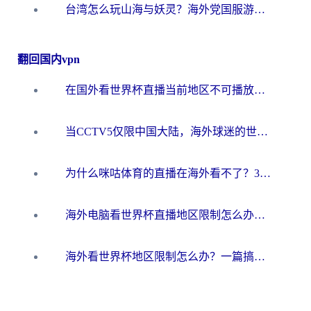
台湾怎么玩山海与妖灵？海外党国服游戏加速全攻略，告别延迟卡顿
翻回国内vpn
在国外看世界杯直播当前地区不可播放？海外党必看的回国加速全攻略
当CCTV5仅限中国大陆，海外球迷的世界杯狂欢如何继续？
为什么咪咕体育的直播在海外看不了？3步解决海外看世界杯+抖音地区限制难题
海外电脑看世界杯直播地区限制怎么办？你需要一个聪明的加速器
海外看世界杯地区限制怎么办？一篇搞定咪咕视频播放+国内资源无缝访问指南