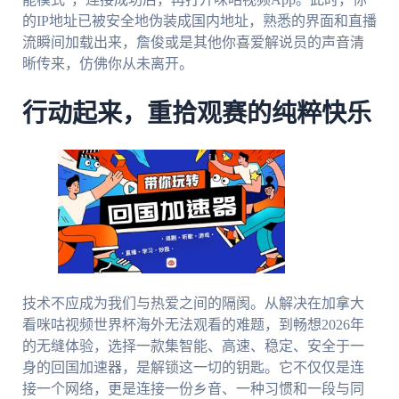
的IP地址已被安全地伪装成国内地址，熟悉的界面和直播
流瞬间加载出来，詹俊或是其他你喜爱解说员的声音清
晰传来，仿佛你从未离开。
行动起来，重拾观赛的纯粹快乐
技术不应成为我们与热爱之间的隔阂。从解决在加拿大
看咪咕视频世界杯海外无法观看的难题，到畅想2026年
的无缝体验，选择一款集智能、高速、稳定、安全于一
身的回国加速器，是解锁这一切的钥匙。它不仅仅是连
接一个网络，更是连接一份乡音、一种习惯和一段与同