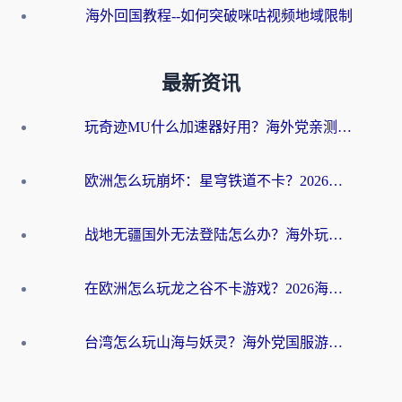
海外回国教程--如何突破咪咕视频地域限制
最新资讯
玩奇迹MU什么加速器好用？海外党亲测：这款加速器让你告别延迟卡顿！
欧洲怎么玩崩坏：星穹铁道不卡？2026海外玩家国服游戏加速器终极攻略
战地无疆国外无法登陆怎么办？海外玩家国服畅玩终极指南（附欧服魔兽EVE加速方案）
在欧洲怎么玩龙之谷不卡游戏？2026海外党国服游戏加速全攻略
台湾怎么玩山海与妖灵？海外党国服游戏加速全攻略，告别延迟卡顿