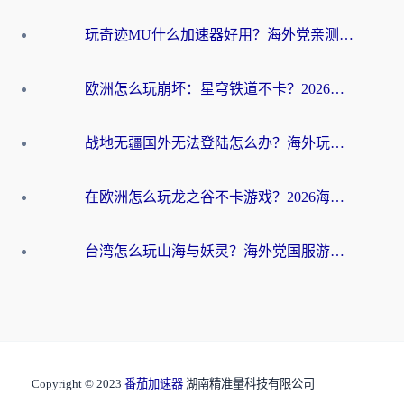
玩奇迹MU什么加速器好用？海外党亲测：这款加速器让你告别延迟卡顿！
欧洲怎么玩崩坏：星穹铁道不卡？2026海外玩家国服游戏加速器终极攻略
战地无疆国外无法登陆怎么办？海外玩家国服畅玩终极指南（附欧服魔兽EVE加速方案）
在欧洲怎么玩龙之谷不卡游戏？2026海外党国服游戏加速全攻略
台湾怎么玩山海与妖灵？海外党国服游戏加速全攻略，告别延迟卡顿
Copyright © 2023
番茄加速器
湖南精准量科技有限公司