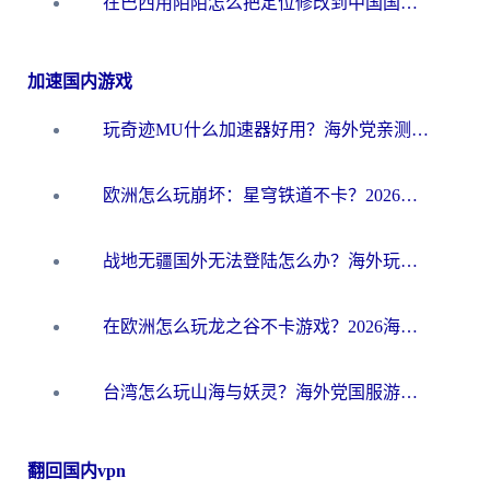
在巴西用陌陌怎么把定位修改到中国国内？海外党必看的回国加速全攻略
加速国内游戏
玩奇迹MU什么加速器好用？海外党亲测：这款加速器让你告别延迟卡顿！
欧洲怎么玩崩坏：星穹铁道不卡？2026海外玩家国服游戏加速器终极攻略
战地无疆国外无法登陆怎么办？海外玩家国服畅玩终极指南（附欧服魔兽EVE加速方案）
在欧洲怎么玩龙之谷不卡游戏？2026海外党国服游戏加速全攻略
台湾怎么玩山海与妖灵？海外党国服游戏加速全攻略，告别延迟卡顿
翻回国内vpn