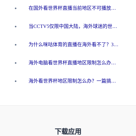
在国外看世界杯直播当前地区不可播放？海外党必看的回国加速全攻略
当CCTV5仅限中国大陆，海外球迷的世界杯狂欢如何继续？
为什么咪咕体育的直播在海外看不了？3步解决海外看世界杯+抖音地区限制难题
海外电脑看世界杯直播地区限制怎么办？你需要一个聪明的加速器
海外看世界杯地区限制怎么办？一篇搞定咪咕视频播放+国内资源无缝访问指南
下载应用