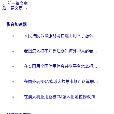
←
前一篇文章
后一篇文章
→
影音加速器
人民法院诉讼服务网在瑞士用不了怎么办？海外华人必备的回国加速指南
老挝怎么打不开鄂汇办？海外华人必看的回国加速全攻略（附欧洲杯小说流畅技巧）
在泰国用全国信用信息共享平台怎么把定位修改到中国国内？海外党解决国内服务访问难题的实用指南
在国外玩NBA篮球大师总卡顿？这篇解决你所有海外看国内内容的烦恼
在澳大利亚用荔枝FM怎么把定位修改到中国国内？海外华人必看的内容访问指南