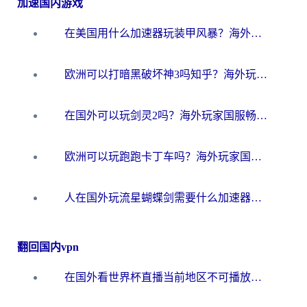
加速国内游戏
在美国用什么加速器玩装甲风暴？海外玩家亲测有效的国服游戏加速指南
欧洲可以打暗黑破坏神3吗知乎？海外玩家国服游戏加速终极指南
在国外可以玩剑灵2吗？海外玩家国服畅玩终极指南（附永恒之塔明日方舟加速方案）
欧洲可以玩跑跑卡丁车吗？海外玩家国服游戏畅玩终极指南（附QQ炫舞剑网3解决方案）
人在国外玩流星蝴蝶剑需要什么加速器？老玩家亲测的终极解决方案
翻回国内vpn
在国外看世界杯直播当前地区不可播放？海外党必看的回国加速全攻略