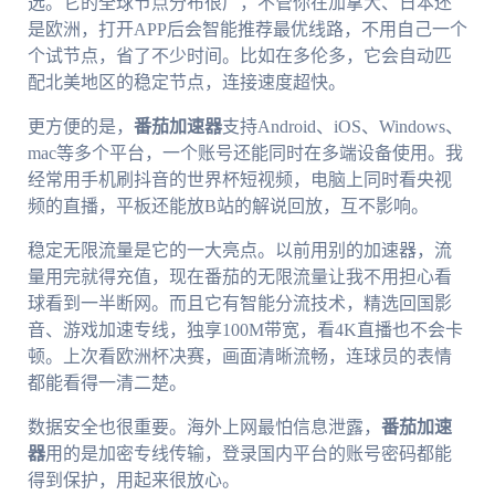
选。它的全球节点分布很广，不管你在加拿大、日本还
是欧洲，打开APP后会智能推荐最优线路，不用自己一个
个试节点，省了不少时间。比如在多伦多，它会自动匹
配北美地区的稳定节点，连接速度超快。
更方便的是，
番茄加速器
支持Android、iOS、Windows、
mac等多个平台，一个账号还能同时在多端设备使用。我
经常用手机刷抖音的世界杯短视频，电脑上同时看央视
频的直播，平板还能放B站的解说回放，互不影响。
稳定无限流量是它的一大亮点。以前用别的加速器，流
量用完就得充值，现在番茄的无限流量让我不用担心看
球看到一半断网。而且它有智能分流技术，精选回国影
音、游戏加速专线，独享100M带宽，看4K直播也不会卡
顿。上次看欧洲杯决赛，画面清晰流畅，连球员的表情
都能看得一清二楚。
数据安全也很重要。海外上网最怕信息泄露，
番茄加速
器
用的是加密专线传输，登录国内平台的账号密码都能
得到保护，用起来很放心。