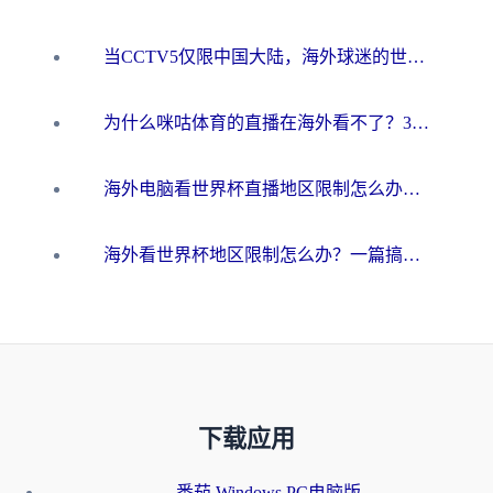
当CCTV5仅限中国大陆，海外球迷的世界杯狂欢如何继续？
为什么咪咕体育的直播在海外看不了？3步解决海外看世界杯+抖音地区限制难题
海外电脑看世界杯直播地区限制怎么办？你需要一个聪明的加速器
海外看世界杯地区限制怎么办？一篇搞定咪咕视频播放+国内资源无缝访问指南
下载应用
番茄 Windows PC电脑版