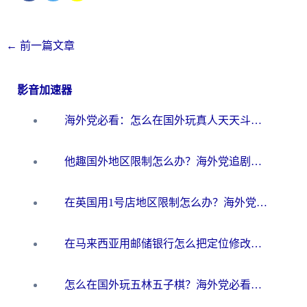
←
前一篇文章
影音加速器
海外党必看：怎么在国外玩真人天天斗地主？附证券开户、音乐定位修改全攻略
他趣国外地区限制怎么办？海外党追剧听歌看直播的一站式解决方案
在英国用1号店地区限制怎么办？海外党必看的回国加速全攻略
在马来西亚用邮储银行怎么把定位修改到中国国内？3个海外生活痛点一次解决
怎么在国外玩五林五子棋？海外党必看的回国加速全攻略（附优酷荔枝FM解决方法）