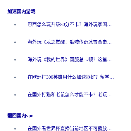
加速国内游戏
巴西怎么玩升级80分不卡？海外玩家国服游戏加速器终极指南（附避坑技巧）
海外玩《龙之觉醒：骷髅传奇冰雪合击》延迟高？这篇指南帮你解决卡顿烦恼！
海外玩《我的世界》国服总卡顿？这篇我的世界游戏加速器指南帮你解决所有问题
在欧洲打300英雄用什么加速器好？留学生亲测有效的解决方案来了
在国外打猫和老鼠怎么才能不卡？老玩家亲测的终极加速指南
翻回国内vpn
在国外看世界杯直播当前地区不可播放？海外党必看的回国加速全攻略