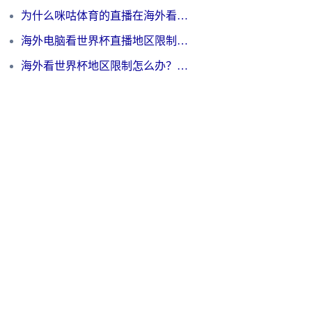
为什么咪咕体育的直播在海外看不了？3步解决海外看世界杯+抖音地区限制难题
海外电脑看世界杯直播地区限制怎么办？你需要一个聪明的加速器
海外看世界杯地区限制怎么办？一篇搞定咪咕视频播放+国内资源无缝访问指南