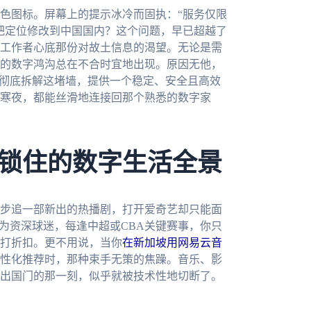
色图标。屏幕上的提示冰冷而固执：“服务仅限
把定位修改到中国国内？这个问题，早已超越了
工作者心底那份对故土信息的渴望。无论是需
的数字鸿沟总在不合时宜地出现。原因无他，
你彻底拆解这堵墙，提供一个稳定、安全且高效
寒夜，都能丝滑地连接回那个熟悉的数字家
锁住的数字生活全景
步追一部新出的热播剧，打开爱奇艺却只能面
为资深球迷，每逢中超或CBA关键赛事，你只
打折扣。更不用说，当你
在新加坡用网易云音
性化推荐时，那种束手无策的焦躁。音乐、影
出国门的那一刻，似乎就被技术性地切断了。