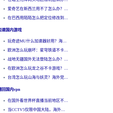
爱奇艺在新西兰用不了怎么办？海外党亲测有效的回国加速方案
在巴西用陌陌怎么把定位修改到中国国内？海外党必看的回国加速全攻略
加速国内游戏
玩奇迹MU什么加速器好用？海外党亲测：这款加速器让你告别延迟卡顿！
欧洲怎么玩崩坏：星穹铁道不卡？2026海外玩家国服游戏加速器终极攻略
战地无疆国外无法登陆怎么办？海外玩家国服畅玩终极指南（附欧服魔兽EVE加速方案）
在欧洲怎么玩龙之谷不卡游戏？2026海外党国服游戏加速全攻略
台湾怎么玩山海与妖灵？海外党国服游戏加速全攻略，告别延迟卡顿
翻回国内vpn
在国外看世界杯直播当前地区不可播放？海外党必看的回国加速全攻略
当CCTV5仅限中国大陆，海外球迷的世界杯狂欢如何继续？