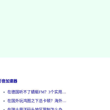
影音加速器
在德国听不了蜻蜓FM？3个实用技巧帮你解锁国内影音自由
在国外玩鸿图之下总卡顿？海外党追剧听歌的3个实用解决方案
在瑞士用洋码头地区限制怎么办？海外华人必看的回国加速全攻略