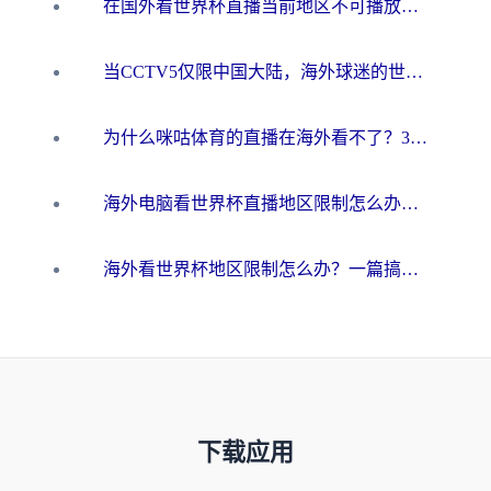
在国外看世界杯直播当前地区不可播放？海外党必看的回国加速全攻略
当CCTV5仅限中国大陆，海外球迷的世界杯狂欢如何继续？
为什么咪咕体育的直播在海外看不了？3步解决海外看世界杯+抖音地区限制难题
海外电脑看世界杯直播地区限制怎么办？你需要一个聪明的加速器
海外看世界杯地区限制怎么办？一篇搞定咪咕视频播放+国内资源无缝访问指南
下载应用