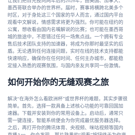
让我们把目光投向两年后的2026年，由美国、加拿大、
墨西哥联合举办的世界杯。届时，赛事将横跨北美多个
时区，对于身处这三个国家的华人而言，通过国内平台
观看中文解说，情感需求将更为强烈。你可能在纽约的
公寓，想收看由国内名嘴解说的比赛；也可能在墨西哥
城的旅途中，不愿错过任何一场焦点战。一个拥有专业
售后技术团队支持的加速器，将成为你那时最坚实的后
盾。无论遇到任何连接问题，实时在线的技术支持都能
快速响应，确保你在任何时间、任何主办城市，都能稳
定接入熟悉的观赛氛围，与国内亲友共享同一份激情。
如何开始你的无缝观赛之旅
解决“在海外怎么看欧洲杯”或世界杯的难题，其实步骤很
简单。首先，选择一款具备上述核心功能的可靠回国加
速器。下载并安装到你的常用设备上。启动后，通常只
需一键连接，智能系统便会为你完成最优服务器选择。
之后，再打开你的腾讯体育、央视频、咪咕视频等国内
直播App，你会发现，那片熟悉的“观看”按钮终于为你亮