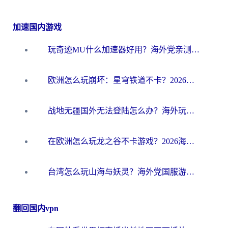
加速国内游戏
玩奇迹MU什么加速器好用？海外党亲测：这款加速器让你告别延迟卡顿！
欧洲怎么玩崩坏：星穹铁道不卡？2026海外玩家国服游戏加速器终极攻略
战地无疆国外无法登陆怎么办？海外玩家国服畅玩终极指南（附欧服魔兽EVE加速方案）
在欧洲怎么玩龙之谷不卡游戏？2026海外党国服游戏加速全攻略
台湾怎么玩山海与妖灵？海外党国服游戏加速全攻略，告别延迟卡顿
翻回国内vpn