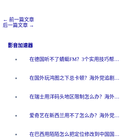
←
前一篇文章
后一篇文章
→
影音加速器
在德国听不了蜻蜓FM？3个实用技巧帮你解锁国内影音自由
在国外玩鸿图之下总卡顿？海外党追剧听歌的3个实用解决方案
在瑞士用洋码头地区限制怎么办？海外华人必看的回国加速全攻略
爱奇艺在新西兰用不了怎么办？海外党亲测有效的回国加速方案
在巴西用陌陌怎么把定位修改到中国国内？海外党必看的回国加速全攻略