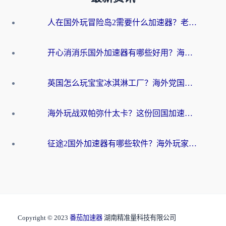
人在国外玩冒险岛2需要什么加速器？老玩家亲测有效的选择指南
开心消消乐国外加速器有哪些好用？海外党亲测不踩坑指南（附塔瑞斯世界Online流畅技巧）
英国怎么玩宝宝冰淇淋工厂？海外党国服游戏加速避坑指南（附挪威装甲风暴解决方案）
海外玩战双帕弥什太卡？这份回国加速器终极指南帮你告别延迟（附打球球大作战古今江湖加速方案）
征途2国外加速器有哪些软件？海外玩家亲测实用指南（附非洲梦幻西游加速技巧）
Copyright © 2023
番茄加速器
湖南精准量科技有限公司