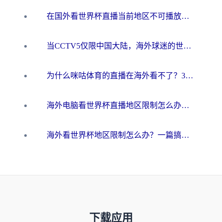
在国外看世界杯直播当前地区不可播放？海外党必看的回国加速全攻略
当CCTV5仅限中国大陆，海外球迷的世界杯狂欢如何继续？
为什么咪咕体育的直播在海外看不了？3步解决海外看世界杯+抖音地区限制难题
海外电脑看世界杯直播地区限制怎么办？你需要一个聪明的加速器
海外看世界杯地区限制怎么办？一篇搞定咪咕视频播放+国内资源无缝访问指南
下载应用