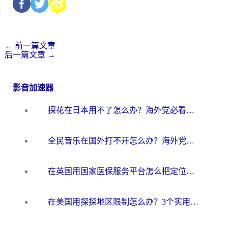
←
前一篇文章
后一篇文章
→
影音加速器
探花在日本用不了怎么办？海外党必看的回国加速解决方案（附多场景实测）
全民音乐在国外打不开怎么办？海外党亲测有效的回国加速方案
在英国用国家医保服务平台怎么把定位修改到中国国内？海外党必看的解决指南（附腾讯视频伊对可用方法）
在美国用探探地区限制怎么办？3个实用技巧帮你搞定（附咪咕豆瓣音乐限制破解法）