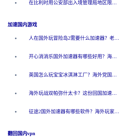
在比利时用公安部出入境管理局地区限制怎么办？3步搞定+欧洲杯观赛&香港购物指南
加速国内游戏
人在国外玩冒险岛2需要什么加速器？老玩家亲测有效的选择指南
开心消消乐国外加速器有哪些好用？海外党亲测不踩坑指南（附塔瑞斯世界Online流畅技巧）
英国怎么玩宝宝冰淇淋工厂？海外党国服游戏加速避坑指南（附挪威装甲风暴解决方案）
海外玩战双帕弥什太卡？这份回国加速器终极指南帮你告别延迟（附打球球大作战古今江湖加速方案）
征途2国外加速器有哪些软件？海外玩家亲测实用指南（附非洲梦幻西游加速技巧）
翻回国内vpn