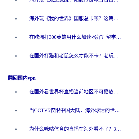
海外玩《我的世界》国服总卡顿？这篇我的世界游戏加速器指南帮你解决所有问题
在欧洲打300英雄用什么加速器好？留学生亲测有效的解决方案来了
在国外打猫和老鼠怎么才能不卡？老玩家亲测的终极加速指南
翻回国内vpn
在国外看世界杯直播当前地区不可播放？海外党必看的回国加速全攻略
当CCTV5仅限中国大陆，海外球迷的世界杯狂欢如何继续？
为什么咪咕体育的直播在海外看不了？3步解决海外看世界杯+抖音地区限制难题