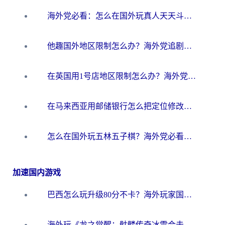
海外党必看：怎么在国外玩真人天天斗地主？附证券开户、音乐定位修改全攻略
他趣国外地区限制怎么办？海外党追剧听歌看直播的一站式解决方案
在英国用1号店地区限制怎么办？海外党必看的回国加速全攻略
在马来西亚用邮储银行怎么把定位修改到中国国内？3个海外生活痛点一次解决
怎么在国外玩五林五子棋？海外党必看的回国加速全攻略（附优酷荔枝FM解决方法）
加速国内游戏
巴西怎么玩升级80分不卡？海外玩家国服游戏加速器终极指南（附避坑技巧）
海外玩《龙之觉醒：骷髅传奇冰雪合击》延迟高？这篇指南帮你解决卡顿烦恼！