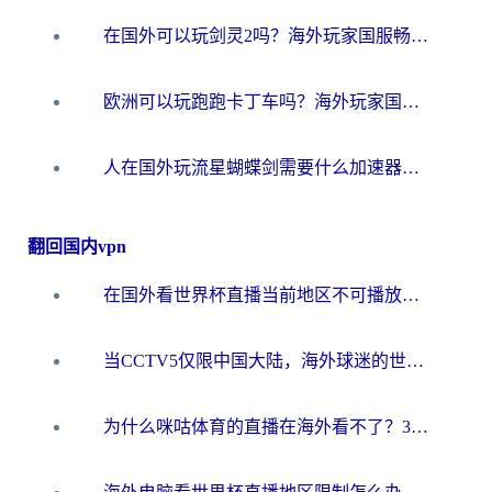
在国外可以玩剑灵2吗？海外玩家国服畅玩终极指南（附永恒之塔明日方舟加速方案）
欧洲可以玩跑跑卡丁车吗？海外玩家国服游戏畅玩终极指南（附QQ炫舞剑网3解决方案）
人在国外玩流星蝴蝶剑需要什么加速器？老玩家亲测的终极解决方案
翻回国内vpn
在国外看世界杯直播当前地区不可播放？海外党必看的回国加速全攻略
当CCTV5仅限中国大陆，海外球迷的世界杯狂欢如何继续？
为什么咪咕体育的直播在海外看不了？3步解决海外看世界杯+抖音地区限制难题