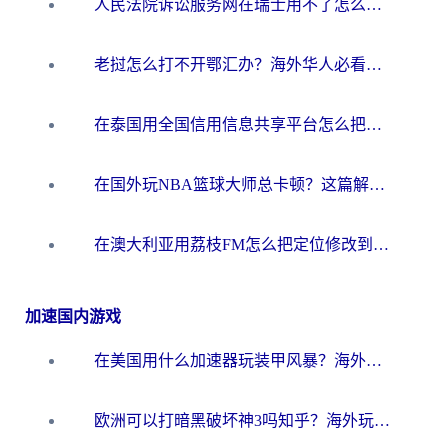
人民法院诉讼服务网在瑞士用不了怎么办？海外华人必备的回国加速指南
老挝怎么打不开鄂汇办？海外华人必看的回国加速全攻略（附欧洲杯小说流畅技巧）
在泰国用全国信用信息共享平台怎么把定位修改到中国国内？海外党解决国内服务访问难题的实用指南
在国外玩NBA篮球大师总卡顿？这篇解决你所有海外看国内内容的烦恼
在澳大利亚用荔枝FM怎么把定位修改到中国国内？海外华人必看的内容访问指南
加速国内游戏
在美国用什么加速器玩装甲风暴？海外玩家亲测有效的国服游戏加速指南
欧洲可以打暗黑破坏神3吗知乎？海外玩家国服游戏加速终极指南