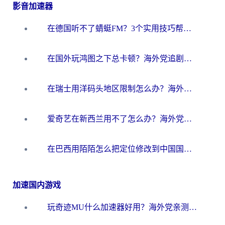
影音加速器
在德国听不了蜻蜓FM？3个实用技巧帮你解锁国内影音自由
在国外玩鸿图之下总卡顿？海外党追剧听歌的3个实用解决方案
在瑞士用洋码头地区限制怎么办？海外华人必看的回国加速全攻略
爱奇艺在新西兰用不了怎么办？海外党亲测有效的回国加速方案
在巴西用陌陌怎么把定位修改到中国国内？海外党必看的回国加速全攻略
加速国内游戏
玩奇迹MU什么加速器好用？海外党亲测：这款加速器让你告别延迟卡顿！