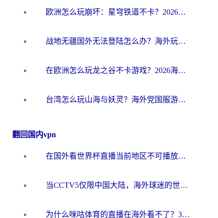
欧洲怎么玩崩坏：星穹铁道不卡？2026海外玩家国服游戏加速器终极攻略
战地无疆国外无法登陆怎么办？海外玩家国服畅玩终极指南（附欧服魔兽EVE加速方案）
在欧洲怎么玩龙之谷不卡游戏？2026海外党国服游戏加速全攻略
台湾怎么玩山海与妖灵？海外党国服游戏加速全攻略，告别延迟卡顿
翻回国内vpn
在国外看世界杯直播当前地区不可播放？海外党必看的回国加速全攻略
当CCTV5仅限中国大陆，海外球迷的世界杯狂欢如何继续？
为什么咪咕体育的直播在海外看不了？3步解决海外看世界杯+抖音地区限制难题