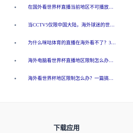
在国外看世界杯直播当前地区不可播放？海外党必看的回国加速全攻略
当CCTV5仅限中国大陆，海外球迷的世界杯狂欢如何继续？
为什么咪咕体育的直播在海外看不了？3步解决海外看世界杯+抖音地区限制难题
海外电脑看世界杯直播地区限制怎么办？你需要一个聪明的加速器
海外看世界杯地区限制怎么办？一篇搞定咪咕视频播放+国内资源无缝访问指南
下载应用