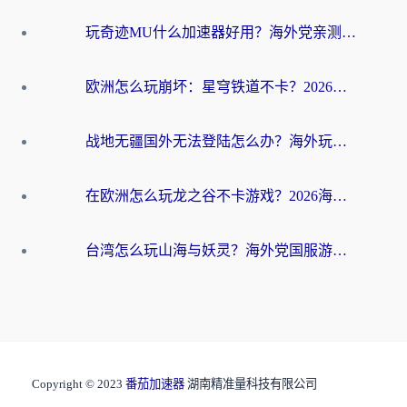
玩奇迹MU什么加速器好用？海外党亲测：这款加速器让你告别延迟卡顿！
欧洲怎么玩崩坏：星穹铁道不卡？2026海外玩家国服游戏加速器终极攻略
战地无疆国外无法登陆怎么办？海外玩家国服畅玩终极指南（附欧服魔兽EVE加速方案）
在欧洲怎么玩龙之谷不卡游戏？2026海外党国服游戏加速全攻略
台湾怎么玩山海与妖灵？海外党国服游戏加速全攻略，告别延迟卡顿
Copyright © 2023
番茄加速器
湖南精准量科技有限公司