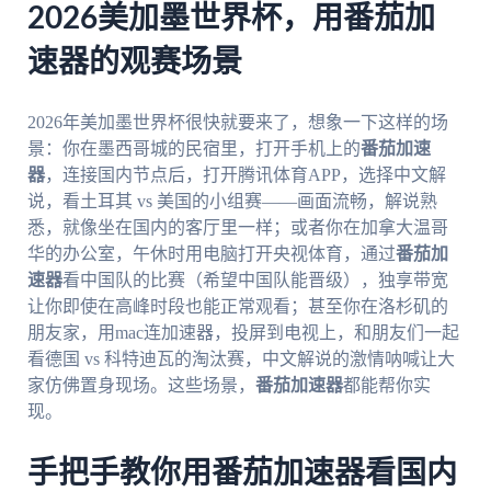
2026美加墨世界杯，用番茄加
速器的观赛场景
2026年美加墨世界杯很快就要来了，想象一下这样的场
景：你在墨西哥城的民宿里，打开手机上的
番茄加速
器
，连接国内节点后，打开腾讯体育APP，选择中文解
说，看土耳其 vs 美国的小组赛——画面流畅，解说熟
悉，就像坐在国内的客厅里一样；或者你在加拿大温哥
华的办公室，午休时用电脑打开央视体育，通过
番茄加
速器
看中国队的比赛（希望中国队能晋级），独享带宽
让你即使在高峰时段也能正常观看；甚至你在洛杉矶的
朋友家，用mac连加速器，投屏到电视上，和朋友们一起
看德国 vs 科特迪瓦的淘汰赛，中文解说的激情呐喊让大
家仿佛置身现场。这些场景，
番茄加速器
都能帮你实
现。
手把手教你用番茄加速器看国内