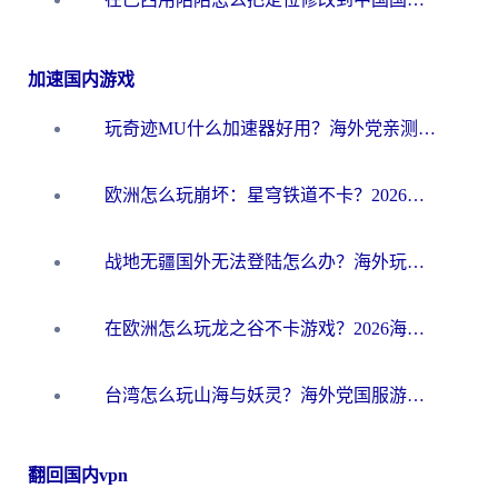
加速国内游戏
玩奇迹MU什么加速器好用？海外党亲测：这款加速器让你告别延迟卡顿！
欧洲怎么玩崩坏：星穹铁道不卡？2026海外玩家国服游戏加速器终极攻略
战地无疆国外无法登陆怎么办？海外玩家国服畅玩终极指南（附欧服魔兽EVE加速方案）
在欧洲怎么玩龙之谷不卡游戏？2026海外党国服游戏加速全攻略
台湾怎么玩山海与妖灵？海外党国服游戏加速全攻略，告别延迟卡顿
翻回国内vpn