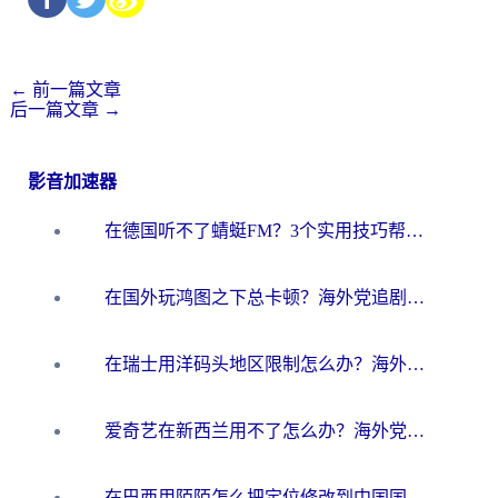
←
前一篇文章
后一篇文章
→
影音加速器
在德国听不了蜻蜓FM？3个实用技巧帮你解锁国内影音自由
在国外玩鸿图之下总卡顿？海外党追剧听歌的3个实用解决方案
在瑞士用洋码头地区限制怎么办？海外华人必看的回国加速全攻略
爱奇艺在新西兰用不了怎么办？海外党亲测有效的回国加速方案
在巴西用陌陌怎么把定位修改到中国国内？海外党必看的回国加速全攻略