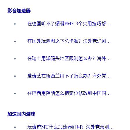
影音加速器
在德国听不了蜻蜓FM？3个实用技巧帮你解锁国内影音自由
在国外玩鸿图之下总卡顿？海外党追剧听歌的3个实用解决方案
在瑞士用洋码头地区限制怎么办？海外华人必看的回国加速全攻略
爱奇艺在新西兰用不了怎么办？海外党亲测有效的回国加速方案
在巴西用陌陌怎么把定位修改到中国国内？海外党必看的回国加速全攻略
加速国内游戏
玩奇迹MU什么加速器好用？海外党亲测：这款加速器让你告别延迟卡顿！