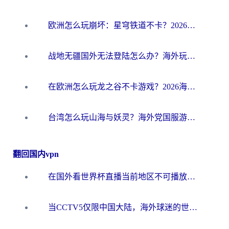
欧洲怎么玩崩坏：星穹铁道不卡？2026海外玩家国服游戏加速器终极攻略
战地无疆国外无法登陆怎么办？海外玩家国服畅玩终极指南（附欧服魔兽EVE加速方案）
在欧洲怎么玩龙之谷不卡游戏？2026海外党国服游戏加速全攻略
台湾怎么玩山海与妖灵？海外党国服游戏加速全攻略，告别延迟卡顿
翻回国内vpn
在国外看世界杯直播当前地区不可播放？海外党必看的回国加速全攻略
当CCTV5仅限中国大陆，海外球迷的世界杯狂欢如何继续？