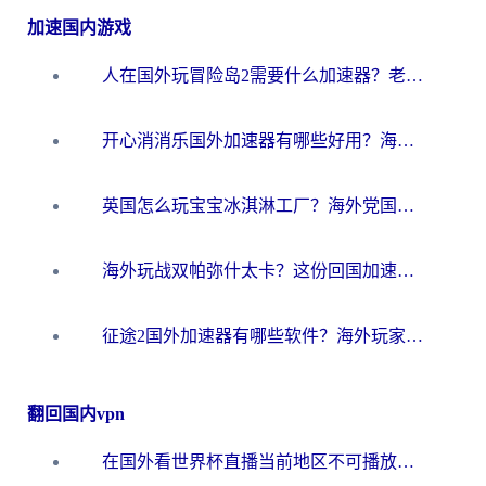
加速国内游戏
人在国外玩冒险岛2需要什么加速器？老玩家亲测有效的选择指南
开心消消乐国外加速器有哪些好用？海外党亲测不踩坑指南（附塔瑞斯世界Online流畅技巧）
英国怎么玩宝宝冰淇淋工厂？海外党国服游戏加速避坑指南（附挪威装甲风暴解决方案）
海外玩战双帕弥什太卡？这份回国加速器终极指南帮你告别延迟（附打球球大作战古今江湖加速方案）
征途2国外加速器有哪些软件？海外玩家亲测实用指南（附非洲梦幻西游加速技巧）
翻回国内vpn
在国外看世界杯直播当前地区不可播放？海外党必看的回国加速全攻略