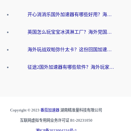
开心消消乐国外加速器有哪些好用？海外党亲测不踩坑指南（附塔瑞斯世界Online流畅技巧）
英国怎么玩宝宝冰淇淋工厂？海外党国服游戏加速避坑指南（附挪威装甲风暴解决方案）
海外玩战双帕弥什太卡？这份回国加速器终极指南帮你告别延迟（附打球球大作战古今江湖加速方案）
征途2国外加速器有哪些软件？海外玩家亲测实用指南（附非洲梦幻西游加速技巧）
Copyright © 2023
番茄加速器
湖南精准量科技有限公司
互联网虚拟专用网业务许可证 B1-20231050
湘ICP备2023004234号-2