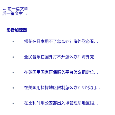
←
前一篇文章
后一篇文章
→
影音加速器
探花在日本用不了怎么办？海外党必看的回国加速解决方案（附多场景实测）
全民音乐在国外打不开怎么办？海外党亲测有效的回国加速方案
在英国用国家医保服务平台怎么把定位修改到中国国内？海外党必看的解决指南（附腾讯视频伊对可用方法）
在美国用探探地区限制怎么办？3个实用技巧帮你搞定（附咪咕豆瓣音乐限制破解法）
在比利时用公安部出入境管理局地区限制怎么办？3步搞定+欧洲杯观赛&香港购物指南