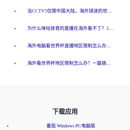
当CCTV5仅限中国大陆，海外球迷的世界杯狂欢如何继续？
为什么咪咕体育的直播在海外看不了？3步解决海外看世界杯+抖音地区限制难题
海外电脑看世界杯直播地区限制怎么办？你需要一个聪明的加速器
海外看世界杯地区限制怎么办？一篇搞定咪咕视频播放+国内资源无缝访问指南
下载应用
番茄 Windows PC电脑版