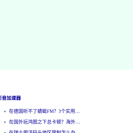
影音加速器
在德国听不了蜻蜓FM？3个实用技巧帮你解锁国内影音自由
在国外玩鸿图之下总卡顿？海外党追剧听歌的3个实用解决方案
在瑞士用洋码头地区限制怎么办？海外华人必看的回国加速全攻略