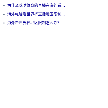
为什么咪咕体育的直播在海外看不了？3步解决海外看世界杯+抖音地区限制难题
海外电脑看世界杯直播地区限制怎么办？你需要一个聪明的加速器
海外看世界杯地区限制怎么办？一篇搞定咪咕视频播放+国内资源无缝访问指南