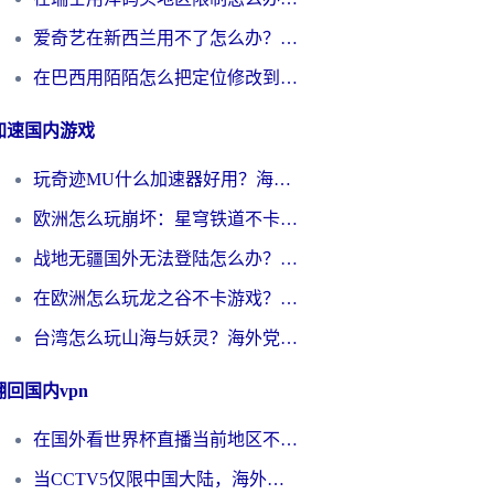
爱奇艺在新西兰用不了怎么办？海外党亲测有效的回国加速方案
在巴西用陌陌怎么把定位修改到中国国内？海外党必看的回国加速全攻略
加速国内游戏
玩奇迹MU什么加速器好用？海外党亲测：这款加速器让你告别延迟卡顿！
欧洲怎么玩崩坏：星穹铁道不卡？2026海外玩家国服游戏加速器终极攻略
战地无疆国外无法登陆怎么办？海外玩家国服畅玩终极指南（附欧服魔兽EVE加速方案）
在欧洲怎么玩龙之谷不卡游戏？2026海外党国服游戏加速全攻略
台湾怎么玩山海与妖灵？海外党国服游戏加速全攻略，告别延迟卡顿
翻回国内vpn
在国外看世界杯直播当前地区不可播放？海外党必看的回国加速全攻略
当CCTV5仅限中国大陆，海外球迷的世界杯狂欢如何继续？