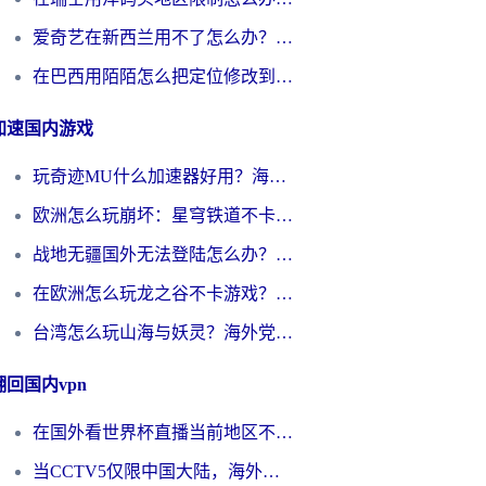
爱奇艺在新西兰用不了怎么办？海外党亲测有效的回国加速方案
在巴西用陌陌怎么把定位修改到中国国内？海外党必看的回国加速全攻略
加速国内游戏
玩奇迹MU什么加速器好用？海外党亲测：这款加速器让你告别延迟卡顿！
欧洲怎么玩崩坏：星穹铁道不卡？2026海外玩家国服游戏加速器终极攻略
战地无疆国外无法登陆怎么办？海外玩家国服畅玩终极指南（附欧服魔兽EVE加速方案）
在欧洲怎么玩龙之谷不卡游戏？2026海外党国服游戏加速全攻略
台湾怎么玩山海与妖灵？海外党国服游戏加速全攻略，告别延迟卡顿
翻回国内vpn
在国外看世界杯直播当前地区不可播放？海外党必看的回国加速全攻略
当CCTV5仅限中国大陆，海外球迷的世界杯狂欢如何继续？