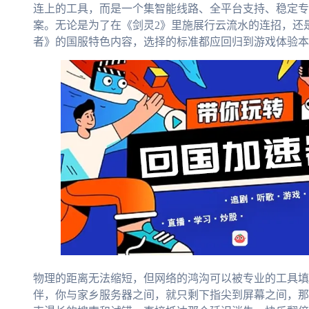
连上的工具，而是一个集智能线路、全平台支持、稳定专
案。无论是为了在《剑灵2》里施展行云流水的连招，还
者》的国服特色内容，选择的标准都应回归到游戏体验本
物理的距离无法缩短，但网络的鸿沟可以被专业的工具填
伴，你与家乡服务器之间，就只剩下指尖到屏幕之间，那