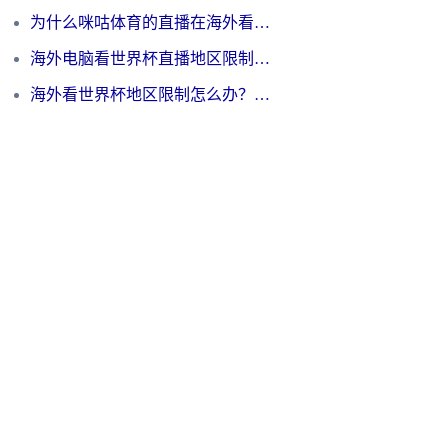
为什么咪咕体育的直播在海外看不了？3步解决海外看世界杯+抖音地区限制难题
海外电脑看世界杯直播地区限制怎么办？你需要一个聪明的加速器
海外看世界杯地区限制怎么办？一篇搞定咪咕视频播放+国内资源无缝访问指南