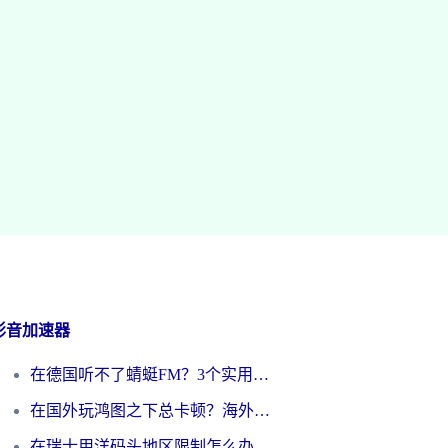
影音加速器
在德国听不了蜻蜓FM？3个实用技巧帮你解锁国内影音自由
在国外玩鸿图之下总卡顿？海外党追剧听歌的3个实用解决方案
在瑞士用洋码头地区限制怎么办？海外华人必看的回国加速全攻略