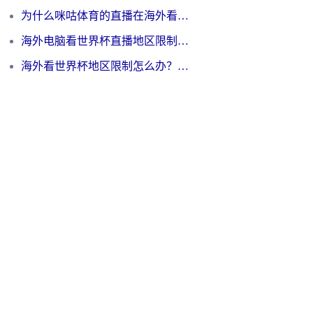
为什么咪咕体育的直播在海外看不了？3步解决海外看世界杯+抖音地区限制难题
海外电脑看世界杯直播地区限制怎么办？你需要一个聪明的加速器
海外看世界杯地区限制怎么办？一篇搞定咪咕视频播放+国内资源无缝访问指南