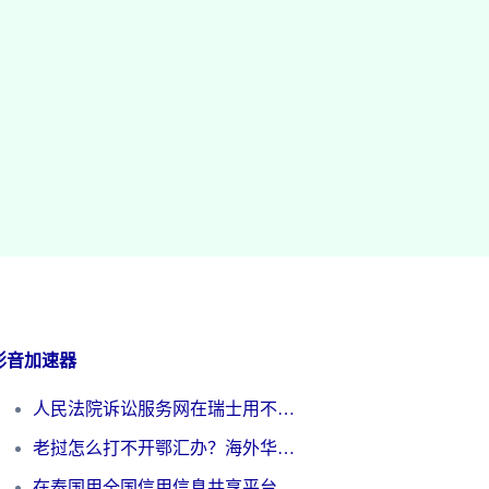
影音加速器
人民法院诉讼服务网在瑞士用不了怎么办？海外华人必备的回国加速指南
老挝怎么打不开鄂汇办？海外华人必看的回国加速全攻略（附欧洲杯小说流畅技巧）
在泰国用全国信用信息共享平台怎么把定位修改到中国国内？海外党解决国内服务访问难题的实用指南