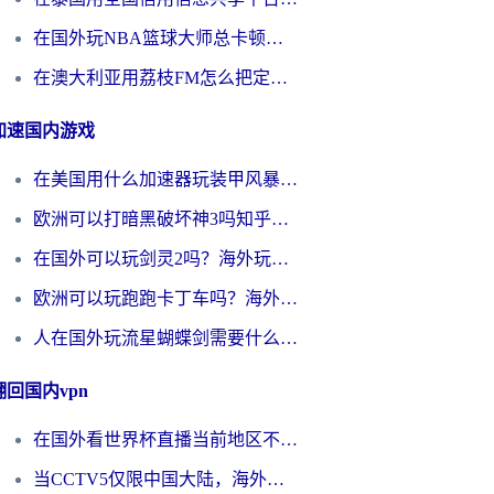
在国外玩NBA篮球大师总卡顿？这篇解决你所有海外看国内内容的烦恼
在澳大利亚用荔枝FM怎么把定位修改到中国国内？海外华人必看的内容访问指南
加速国内游戏
在美国用什么加速器玩装甲风暴？海外玩家亲测有效的国服游戏加速指南
欧洲可以打暗黑破坏神3吗知乎？海外玩家国服游戏加速终极指南
在国外可以玩剑灵2吗？海外玩家国服畅玩终极指南（附永恒之塔明日方舟加速方案）
欧洲可以玩跑跑卡丁车吗？海外玩家国服游戏畅玩终极指南（附QQ炫舞剑网3解决方案）
人在国外玩流星蝴蝶剑需要什么加速器？老玩家亲测的终极解决方案
翻回国内vpn
在国外看世界杯直播当前地区不可播放？海外党必看的回国加速全攻略
当CCTV5仅限中国大陆，海外球迷的世界杯狂欢如何继续？