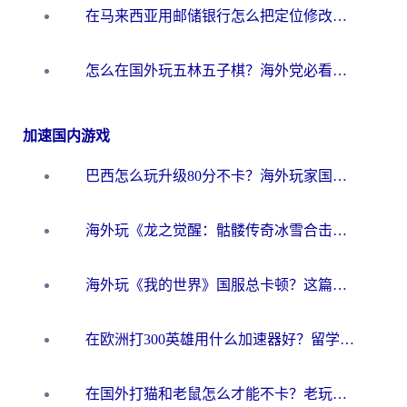
在马来西亚用邮储银行怎么把定位修改到中国国内？3个海外生活痛点一次解决
怎么在国外玩五林五子棋？海外党必看的回国加速全攻略（附优酷荔枝FM解决方法）
加速国内游戏
巴西怎么玩升级80分不卡？海外玩家国服游戏加速器终极指南（附避坑技巧）
海外玩《龙之觉醒：骷髅传奇冰雪合击》延迟高？这篇指南帮你解决卡顿烦恼！
海外玩《我的世界》国服总卡顿？这篇我的世界游戏加速器指南帮你解决所有问题
在欧洲打300英雄用什么加速器好？留学生亲测有效的解决方案来了
在国外打猫和老鼠怎么才能不卡？老玩家亲测的终极加速指南