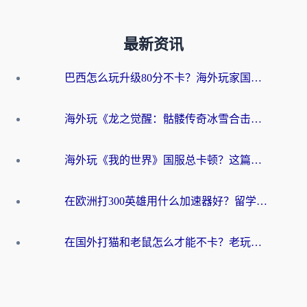
最新资讯
巴西怎么玩升级80分不卡？海外玩家国服游戏加速器终极指南（附避坑技巧）
海外玩《龙之觉醒：骷髅传奇冰雪合击》延迟高？这篇指南帮你解决卡顿烦恼！
海外玩《我的世界》国服总卡顿？这篇我的世界游戏加速器指南帮你解决所有问题
在欧洲打300英雄用什么加速器好？留学生亲测有效的解决方案来了
在国外打猫和老鼠怎么才能不卡？老玩家亲测的终极加速指南