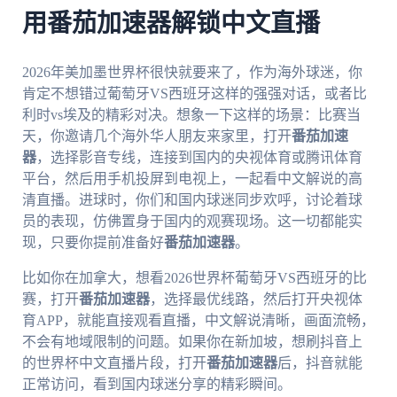
用番茄加速器解锁中文直播
2026年美加墨世界杯很快就要来了，作为海外球迷，你
肯定不想错过葡萄牙VS西班牙这样的强强对话，或者比
利时vs埃及的精彩对决。想象一下这样的场景：比赛当
天，你邀请几个海外华人朋友来家里，打开
番茄加速
器
，选择影音专线，连接到国内的央视体育或腾讯体育
平台，然后用手机投屏到电视上，一起看中文解说的高
清直播。进球时，你们和国内球迷同步欢呼，讨论着球
员的表现，仿佛置身于国内的观赛现场。这一切都能实
现，只要你提前准备好
番茄加速器
。
比如你在加拿大，想看2026世界杯葡萄牙VS西班牙的比
赛，打开
番茄加速器
，选择最优线路，然后打开央视体
育APP，就能直接观看直播，中文解说清晰，画面流畅，
不会有地域限制的问题。如果你在新加坡，想刷抖音上
的世界杯中文直播片段，打开
番茄加速器
后，抖音就能
正常访问，看到国内球迷分享的精彩瞬间。