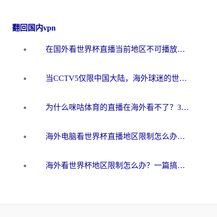
翻回国内vpn
在国外看世界杯直播当前地区不可播放？海外党必看的回国加速全攻略
当CCTV5仅限中国大陆，海外球迷的世界杯狂欢如何继续？
为什么咪咕体育的直播在海外看不了？3步解决海外看世界杯+抖音地区限制难题
海外电脑看世界杯直播地区限制怎么办？你需要一个聪明的加速器
海外看世界杯地区限制怎么办？一篇搞定咪咕视频播放+国内资源无缝访问指南