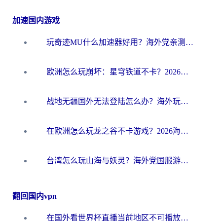
加速国内游戏
玩奇迹MU什么加速器好用？海外党亲测：这款加速器让你告别延迟卡顿！
欧洲怎么玩崩坏：星穹铁道不卡？2026海外玩家国服游戏加速器终极攻略
战地无疆国外无法登陆怎么办？海外玩家国服畅玩终极指南（附欧服魔兽EVE加速方案）
在欧洲怎么玩龙之谷不卡游戏？2026海外党国服游戏加速全攻略
台湾怎么玩山海与妖灵？海外党国服游戏加速全攻略，告别延迟卡顿
翻回国内vpn
在国外看世界杯直播当前地区不可播放？海外党必看的回国加速全攻略