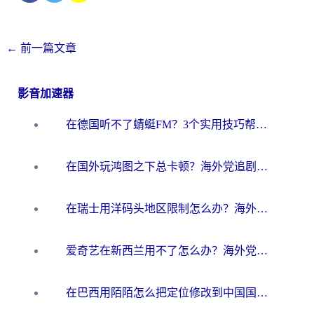
←
前一篇文章
影音加速器
在德国听不了蜻蜓FM？3个实用技巧帮你解锁国内影音自由
在国外玩鸿图之下总卡顿？海外党追剧听歌的3个实用解决方案
在瑞士用洋码头地区限制怎么办？海外华人必看的回国加速全攻略
爱奇艺在新西兰用不了怎么办？海外党亲测有效的回国加速方案
在巴西用陌陌怎么把定位修改到中国国内？海外党必看的回国加速全攻略