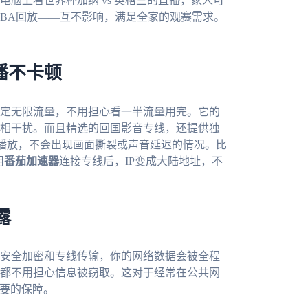
脑上看世界杯加纳 vs 英格兰的直播，家人可
NBA回放——互不影响，满足全家的观赛需求。
播不卡顿
定无限流量，不用担心看一半流量用完。它的
相干扰。而且精选的回国影音专线，还提供独
畅播放，不会出现画面撕裂或声音延迟的情况。比
用
番茄加速器
连接专线后，IP变成大陆地址，不
露
安全加密和专线传输，你的网络数据会被全程
都不用担心信息被窃取。这对于经常在公共网
重要的保障。