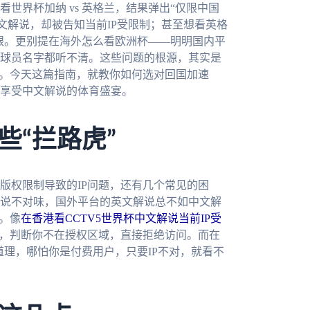
世界杯加纳 vs 英格兰，结果弹出“仅限中国
中文解说，却被告知当前IP受限制；甚至想看英格
瞪眼。更别提在海外怎么看欧洲杯——明明国内平
球员名字都听不清。这些问题的根源，其实是
问。今天这篇指南，就教你如何选对回国加速
享受中文解说的体育盛宴。
些“拦路虎”
版权限制导致的IP问题，还有几个常见的困
说不对味，国外平台的英文解说总不如中文解
。像
在香港看CCTV5世界杯中文解说当前IP受
址，判断你不在授权区域，直接拒绝访问。而在
道理，哪怕你是付费用户，只要IP不对，就看不