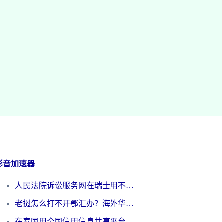
影音加速器
人民法院诉讼服务网在瑞士用不了怎么办？海外华人必备的回国加速指南
老挝怎么打不开鄂汇办？海外华人必看的回国加速全攻略（附欧洲杯小说流畅技巧）
在泰国用全国信用信息共享平台怎么把定位修改到中国国内？海外党解决国内服务访问难题的实用指南