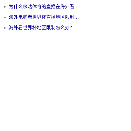
为什么咪咕体育的直播在海外看不了？3步解决海外看世界杯+抖音地区限制难题
海外电脑看世界杯直播地区限制怎么办？你需要一个聪明的加速器
海外看世界杯地区限制怎么办？一篇搞定咪咕视频播放+国内资源无缝访问指南