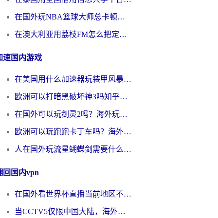
在国外玩NBA篮球大师总卡顿？这篇解决你所有海外看国内内容的烦恼
在澳大利亚用荔枝FM怎么把定位修改到中国国内？海外华人必看的内容访问指南
加速国内游戏
在美国用什么加速器玩装甲风暴？海外玩家亲测有效的国服游戏加速指南
欧洲可以打暗黑破坏神3吗知乎？海外玩家国服游戏加速终极指南
在国外可以玩剑灵2吗？海外玩家国服畅玩终极指南（附永恒之塔明日方舟加速方案）
欧洲可以玩跑跑卡丁车吗？海外玩家国服游戏畅玩终极指南（附QQ炫舞剑网3解决方案）
人在国外玩流星蝴蝶剑需要什么加速器？老玩家亲测的终极解决方案
翻回国内vpn
在国外看世界杯直播当前地区不可播放？海外党必看的回国加速全攻略
当CCTV5仅限中国大陆，海外球迷的世界杯狂欢如何继续？