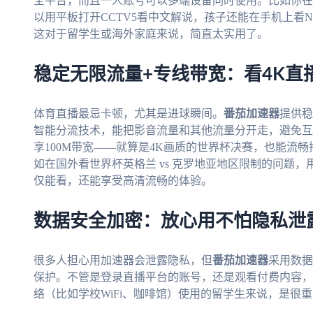
全平台，而且一人账号可以多端设备同时使用。比如你在电
以用平板打开CCTV5看中文解说，孩子还能在手机上看
这对于留学生或海外家庭来说，简直太实用了。
稳定无限流量+专线带宽：看4K直
体育直播最忌卡顿，尤其是进球瞬间。
番茄加速器
提供稳
智能分流技术，能把影音流量和其他流量分开走，避免互
享100M带宽——就算是4K画质的世界杯决赛，也能流
如在国外看世界杯英格兰 vs 克罗地亚地区限制的问题，
仅能看，还能享受高清流畅的体验。
数据安全加密：放心用不怕隐私泄
很多人担心用加速器会泄露隐私，但
番茄加速器
采用数据
保护。不管是登录直播平台的账号，还是观看付费内容，
络（比如学校WiFi、咖啡馆）使用的留学生来说，是很