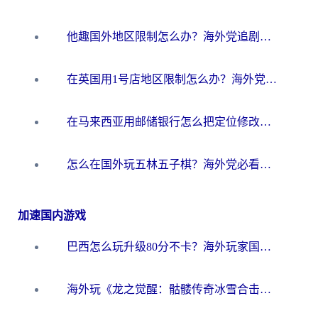
他趣国外地区限制怎么办？海外党追剧听歌看直播的一站式解决方案
在英国用1号店地区限制怎么办？海外党必看的回国加速全攻略
在马来西亚用邮储银行怎么把定位修改到中国国内？3个海外生活痛点一次解决
怎么在国外玩五林五子棋？海外党必看的回国加速全攻略（附优酷荔枝FM解决方法）
加速国内游戏
巴西怎么玩升级80分不卡？海外玩家国服游戏加速器终极指南（附避坑技巧）
海外玩《龙之觉醒：骷髅传奇冰雪合击》延迟高？这篇指南帮你解决卡顿烦恼！