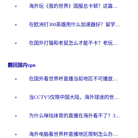
海外玩《我的世界》国服总卡顿？这篇我的世界游戏加速器指南帮你解决所有问题
在欧洲打300英雄用什么加速器好？留学生亲测有效的解决方案来了
在国外打猫和老鼠怎么才能不卡？老玩家亲测的终极加速指南
翻回国内vpn
在国外看世界杯直播当前地区不可播放？海外党必看的回国加速全攻略
当CCTV5仅限中国大陆，海外球迷的世界杯狂欢如何继续？
为什么咪咕体育的直播在海外看不了？3步解决海外看世界杯+抖音地区限制难题
海外电脑看世界杯直播地区限制怎么办？你需要一个聪明的加速器