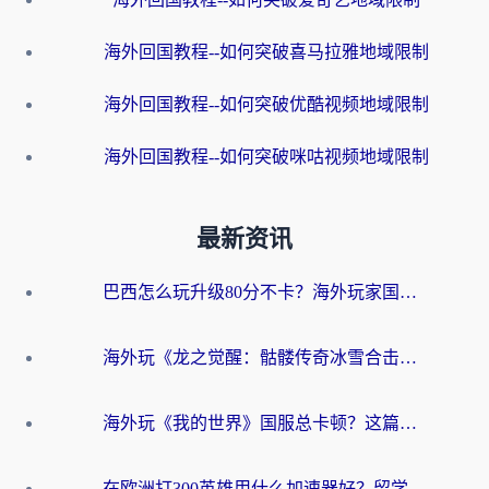
海外回国教程--如何突破喜马拉雅地域限制
海外回国教程--如何突破优酷视频地域限制
海外回国教程--如何突破咪咕视频地域限制
最新资讯
巴西怎么玩升级80分不卡？海外玩家国服游戏加速器终极指南（附避坑技巧）
海外玩《龙之觉醒：骷髅传奇冰雪合击》延迟高？这篇指南帮你解决卡顿烦恼！
海外玩《我的世界》国服总卡顿？这篇我的世界游戏加速器指南帮你解决所有问题
在欧洲打300英雄用什么加速器好？留学生亲测有效的解决方案来了