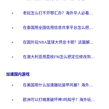
老挝怎么打不开鄂汇办？海外华人必看的回国加速全攻略（附欧洲杯小说流畅技巧）
在泰国用全国信用信息共享平台怎么把定位修改到中国国内？海外党解决国内服务访问难题的实用指南
在国外玩NBA篮球大师总卡顿？这篇解决你所有海外看国内内容的烦恼
在澳大利亚用荔枝FM怎么把定位修改到中国国内？海外华人必看的内容访问指南
加速国内游戏
在美国用什么加速器玩装甲风暴？海外玩家亲测有效的国服游戏加速指南
欧洲可以打暗黑破坏神3吗知乎？海外玩家国服游戏加速终极指南