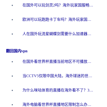
在国外可以玩剑灵2吗？海外玩家国服畅玩终极指南（附永恒之塔明日方舟加速方案）
欧洲可以玩跑跑卡丁车吗？海外玩家国服游戏畅玩终极指南（附QQ炫舞剑网3解决方案）
人在国外玩流星蝴蝶剑需要什么加速器？老玩家亲测的终极解决方案
翻回国内vpn
在国外看世界杯直播当前地区不可播放？海外党必看的回国加速全攻略
当CCTV5仅限中国大陆，海外球迷的世界杯狂欢如何继续？
为什么咪咕体育的直播在海外看不了？3步解决海外看世界杯+抖音地区限制难题
海外电脑看世界杯直播地区限制怎么办？你需要一个聪明的加速器