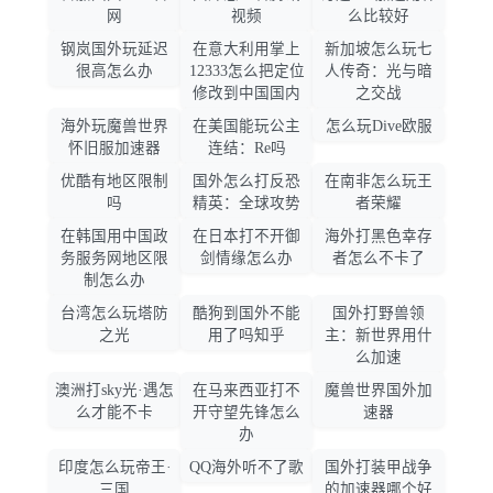
网
视频
么比较好
钢岚国外玩延迟
在意大利用掌上
新加坡怎么玩七
很高怎么办
12333怎么把定位
人传奇：光与暗
修改到中国国内
之交战
海外玩魔兽世界
在美国能玩公主
怎么玩Dive欧服
怀旧服加速器
连结：Re吗
优酷有地区限制
国外怎么打反恐
在南非怎么玩王
吗
精英：全球攻势
者荣耀
在韩国用中国政
在日本打不开御
海外打黑色幸存
务服务网地区限
剑情缘怎么办
者怎么不卡了
制怎么办
台湾怎么玩塔防
酷狗到国外不能
国外打野兽领
之光
用了吗知乎
主：新世界用什
么加速
澳洲打sky光·遇怎
在马来西亚打不
魔兽世界国外加
么才能不卡
开守望先锋怎么
速器
办
印度怎么玩帝王·
QQ海外听不了歌
国外打装甲战争
三国
的加速器哪个好