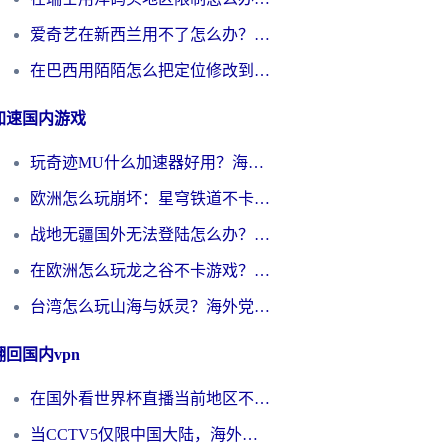
爱奇艺在新西兰用不了怎么办？海外党亲测有效的回国加速方案
在巴西用陌陌怎么把定位修改到中国国内？海外党必看的回国加速全攻略
加速国内游戏
玩奇迹MU什么加速器好用？海外党亲测：这款加速器让你告别延迟卡顿！
欧洲怎么玩崩坏：星穹铁道不卡？2026海外玩家国服游戏加速器终极攻略
战地无疆国外无法登陆怎么办？海外玩家国服畅玩终极指南（附欧服魔兽EVE加速方案）
在欧洲怎么玩龙之谷不卡游戏？2026海外党国服游戏加速全攻略
台湾怎么玩山海与妖灵？海外党国服游戏加速全攻略，告别延迟卡顿
翻回国内vpn
在国外看世界杯直播当前地区不可播放？海外党必看的回国加速全攻略
当CCTV5仅限中国大陆，海外球迷的世界杯狂欢如何继续？