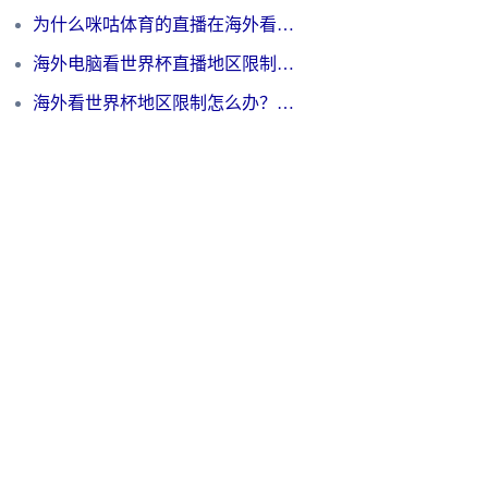
为什么咪咕体育的直播在海外看不了？3步解决海外看世界杯+抖音地区限制难题
海外电脑看世界杯直播地区限制怎么办？你需要一个聪明的加速器
海外看世界杯地区限制怎么办？一篇搞定咪咕视频播放+国内资源无缝访问指南