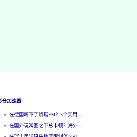
影音加速器
在德国听不了蜻蜓FM？3个实用技巧帮你解锁国内影音自由
在国外玩鸿图之下总卡顿？海外党追剧听歌的3个实用解决方案
在瑞士用洋码头地区限制怎么办？海外华人必看的回国加速全攻略