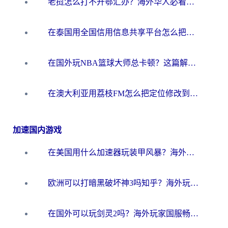
老挝怎么打不开鄂汇办？海外华人必看的回国加速全攻略（附欧洲杯小说流畅技巧）
在泰国用全国信用信息共享平台怎么把定位修改到中国国内？海外党解决国内服务访问难题的实用指南
在国外玩NBA篮球大师总卡顿？这篇解决你所有海外看国内内容的烦恼
在澳大利亚用荔枝FM怎么把定位修改到中国国内？海外华人必看的内容访问指南
加速国内游戏
在美国用什么加速器玩装甲风暴？海外玩家亲测有效的国服游戏加速指南
欧洲可以打暗黑破坏神3吗知乎？海外玩家国服游戏加速终极指南
在国外可以玩剑灵2吗？海外玩家国服畅玩终极指南（附永恒之塔明日方舟加速方案）