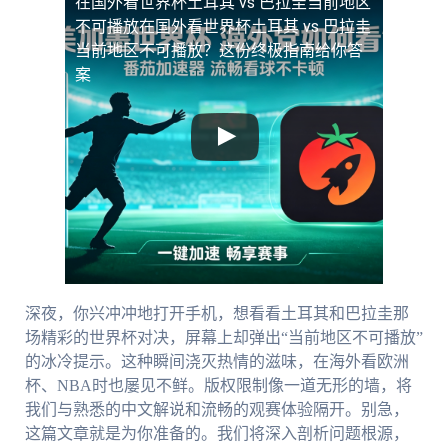
在国外看世界杯土耳其 vs 巴拉圭当前地区
不可播放
在国外看世界杯土耳其 vs 巴拉圭
当前地区不可播放？这份终极指南给你答
案
深夜，你兴冲冲地打开手机，想看看土耳其和巴拉圭那
场精彩的世界杯对决，屏幕上却弹出“当前地区不可播放”
的冰冷提示。这种瞬间浇灭热情的滋味，在海外看欧洲
杯、NBA时也屡见不鲜。版权限制像一道无形的墙，将
我们与熟悉的中文解说和流畅的观赛体验隔开。别急，
这篇文章就是为你准备的。我们将深入剖析问题根源，