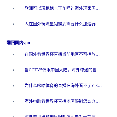
欧洲可以玩跑跑卡丁车吗？海外玩家国服游戏畅玩终极指南（附QQ炫舞剑网3解决方案）
人在国外玩流星蝴蝶剑需要什么加速器？老玩家亲测的终极解决方案
翻回国内vpn
在国外看世界杯直播当前地区不可播放？海外党必看的回国加速全攻略
当CCTV5仅限中国大陆，海外球迷的世界杯狂欢如何继续？
为什么咪咕体育的直播在海外看不了？3步解决海外看世界杯+抖音地区限制难题
海外电脑看世界杯直播地区限制怎么办？你需要一个聪明的加速器
海外看世界杯地区限制怎么办？一篇搞定咪咕视频播放+国内资源无缝访问指南