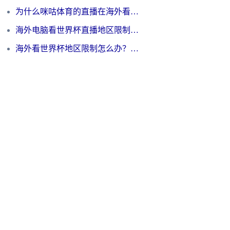
为什么咪咕体育的直播在海外看不了？3步解决海外看世界杯+抖音地区限制难题
海外电脑看世界杯直播地区限制怎么办？你需要一个聪明的加速器
海外看世界杯地区限制怎么办？一篇搞定咪咕视频播放+国内资源无缝访问指南