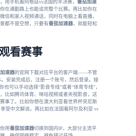
，用手机看阿根廷vs法国的半决赛，
番茄加速
你在通勤路上也能追完整个比赛。再比如你在
微信和家人视频通话，同时在电脑上看直播，
景都不是空想，只要有
番茄加速器
，就能轻松
观看赛事
加速器
的官网下载对应平台的客户端——不管
对应的版本。安装完成后，注册一个账号，然后登录。接
你也可以手动选择“影音专线”或者“体育专线”，
，比如腾讯体育、咪咕视频或者央视影音，这
赛事了。比如你想在澳大利亚看世界杯突尼斯
享受中文解说。再比如在法国看阿尔及利亚 vs
你用
番茄加速器
切换到国内IP，大部分主流平
器，确保网络稳定，避免错过开场。