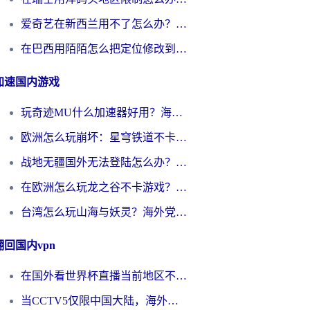
爱奇艺在新西兰用不了怎么办？海外党亲测有效的回国加速方案
在巴西用陌陌怎么把定位修改到中国国内？海外党必看的回国加速全攻略
加速国内游戏
玩奇迹MU什么加速器好用？海外党亲测：这款加速器让你告别延迟卡顿！
欧洲怎么玩崩坏：星穹铁道不卡？2026海外玩家国服游戏加速器终极攻略
战地无疆国外无法登陆怎么办？海外玩家国服畅玩终极指南（附欧服魔兽EVE加速方案）
在欧洲怎么玩龙之谷不卡游戏？2026海外党国服游戏加速全攻略
台湾怎么玩山海与妖灵？海外党国服游戏加速全攻略，告别延迟卡顿
翻回国内vpn
在国外看世界杯直播当前地区不可播放？海外党必看的回国加速全攻略
当CCTV5仅限中国大陆，海外球迷的世界杯狂欢如何继续？