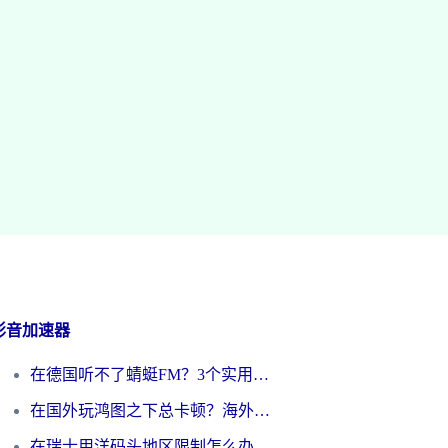
影音加速器
在德国听不了蜻蜓FM？3个实用技巧帮你解锁国内影音自由
在国外玩鸿图之下总卡顿？海外党追剧听歌的3个实用解决方案
在瑞士用洋码头地区限制怎么办？海外华人必看的回国加速全攻略