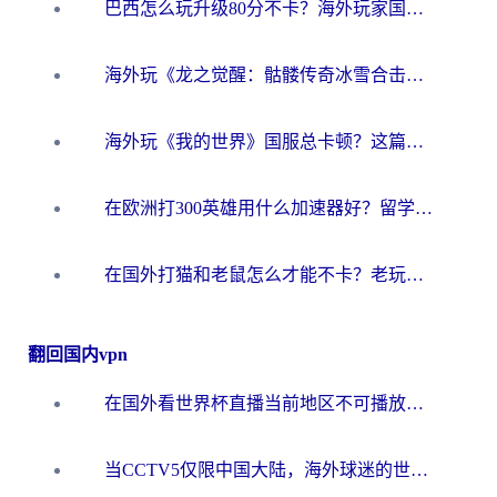
巴西怎么玩升级80分不卡？海外玩家国服游戏加速器终极指南（附避坑技巧）
海外玩《龙之觉醒：骷髅传奇冰雪合击》延迟高？这篇指南帮你解决卡顿烦恼！
海外玩《我的世界》国服总卡顿？这篇我的世界游戏加速器指南帮你解决所有问题
在欧洲打300英雄用什么加速器好？留学生亲测有效的解决方案来了
在国外打猫和老鼠怎么才能不卡？老玩家亲测的终极加速指南
翻回国内vpn
在国外看世界杯直播当前地区不可播放？海外党必看的回国加速全攻略
当CCTV5仅限中国大陆，海外球迷的世界杯狂欢如何继续？