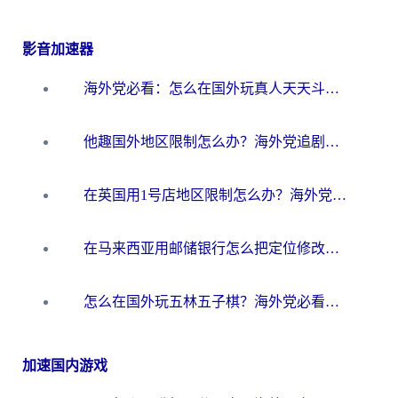
影音加速器
海外党必看：怎么在国外玩真人天天斗地主？附证券开户、音乐定位修改全攻略
他趣国外地区限制怎么办？海外党追剧听歌看直播的一站式解决方案
在英国用1号店地区限制怎么办？海外党必看的回国加速全攻略
在马来西亚用邮储银行怎么把定位修改到中国国内？3个海外生活痛点一次解决
怎么在国外玩五林五子棋？海外党必看的回国加速全攻略（附优酷荔枝FM解决方法）
加速国内游戏