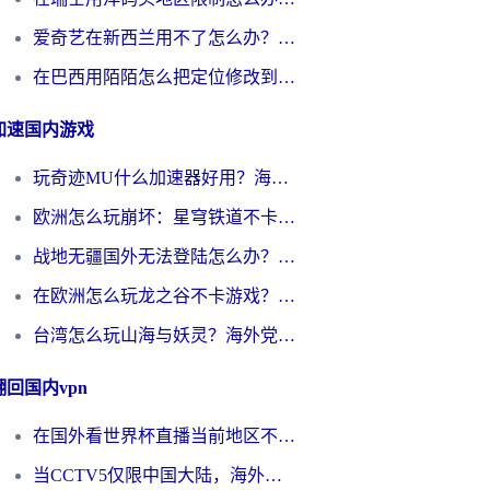
爱奇艺在新西兰用不了怎么办？海外党亲测有效的回国加速方案
在巴西用陌陌怎么把定位修改到中国国内？海外党必看的回国加速全攻略
加速国内游戏
玩奇迹MU什么加速器好用？海外党亲测：这款加速器让你告别延迟卡顿！
欧洲怎么玩崩坏：星穹铁道不卡？2026海外玩家国服游戏加速器终极攻略
战地无疆国外无法登陆怎么办？海外玩家国服畅玩终极指南（附欧服魔兽EVE加速方案）
在欧洲怎么玩龙之谷不卡游戏？2026海外党国服游戏加速全攻略
台湾怎么玩山海与妖灵？海外党国服游戏加速全攻略，告别延迟卡顿
翻回国内vpn
在国外看世界杯直播当前地区不可播放？海外党必看的回国加速全攻略
当CCTV5仅限中国大陆，海外球迷的世界杯狂欢如何继续？