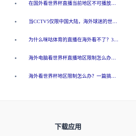
在国外看世界杯直播当前地区不可播放？海外党必看的回国加速全攻略
当CCTV5仅限中国大陆，海外球迷的世界杯狂欢如何继续？
为什么咪咕体育的直播在海外看不了？3步解决海外看世界杯+抖音地区限制难题
海外电脑看世界杯直播地区限制怎么办？你需要一个聪明的加速器
海外看世界杯地区限制怎么办？一篇搞定咪咕视频播放+国内资源无缝访问指南
下载应用