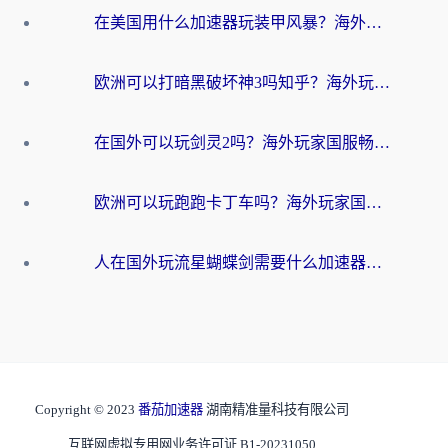
在美国用什么加速器玩装甲风暴？海外玩家亲测有效的国服游戏加速指南
欧洲可以打暗黑破坏神3吗知乎？海外玩家国服游戏加速终极指南
在国外可以玩剑灵2吗？海外玩家国服畅玩终极指南（附永恒之塔明日方舟加速方案）
欧洲可以玩跑跑卡丁车吗？海外玩家国服游戏畅玩终极指南（附QQ炫舞剑网3解决方案）
人在国外玩流星蝴蝶剑需要什么加速器？老玩家亲测的终极解决方案
Copyright © 2023
番茄加速器
湖南精准量科技有限公司
互联网虚拟专用网业务许可证 B1-20231050