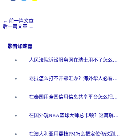
←
前一篇文章
后一篇文章
→
影音加速器
人民法院诉讼服务网在瑞士用不了怎么办？海外华人必备的回国加速指南
老挝怎么打不开鄂汇办？海外华人必看的回国加速全攻略（附欧洲杯小说流畅技巧）
在泰国用全国信用信息共享平台怎么把定位修改到中国国内？海外党解决国内服务访问难题的实用指南
在国外玩NBA篮球大师总卡顿？这篇解决你所有海外看国内内容的烦恼
在澳大利亚用荔枝FM怎么把定位修改到中国国内？海外华人必看的内容访问指南