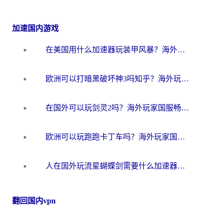
加速国内游戏
在美国用什么加速器玩装甲风暴？海外玩家亲测有效的国服游戏加速指南
欧洲可以打暗黑破坏神3吗知乎？海外玩家国服游戏加速终极指南
在国外可以玩剑灵2吗？海外玩家国服畅玩终极指南（附永恒之塔明日方舟加速方案）
欧洲可以玩跑跑卡丁车吗？海外玩家国服游戏畅玩终极指南（附QQ炫舞剑网3解决方案）
人在国外玩流星蝴蝶剑需要什么加速器？老玩家亲测的终极解决方案
翻回国内vpn