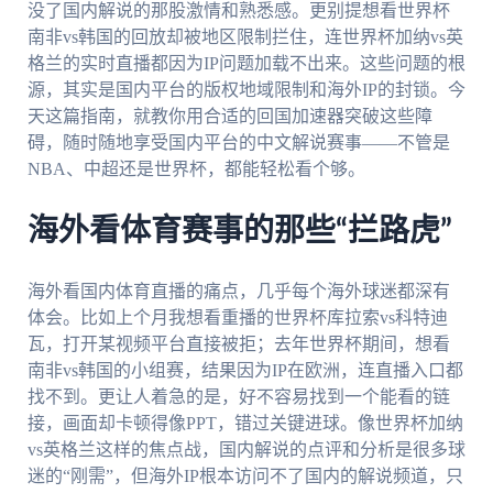
没了国内解说的那股激情和熟悉感。更别提想看世界杯
南非vs韩国的回放却被地区限制拦住，连世界杯加纳vs英
格兰的实时直播都因为IP问题加载不出来。这些问题的根
源，其实是国内平台的版权地域限制和海外IP的封锁。今
天这篇指南，就教你用合适的回国加速器突破这些障
碍，随时随地享受国内平台的中文解说赛事——不管是
NBA、中超还是世界杯，都能轻松看个够。
海外看体育赛事的那些“拦路虎”
海外看国内体育直播的痛点，几乎每个海外球迷都深有
体会。比如上个月我想看重播的世界杯库拉索vs科特迪
瓦，打开某视频平台直接被拒；去年世界杯期间，想看
南非vs韩国的小组赛，结果因为IP在欧洲，连直播入口都
找不到。更让人着急的是，好不容易找到一个能看的链
接，画面却卡顿得像PPT，错过关键进球。像世界杯加纳
vs英格兰这样的焦点战，国内解说的点评和分析是很多球
迷的“刚需”，但海外IP根本访问不了国内的解说频道，只