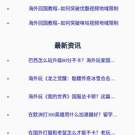
海外回国教程--如何突破优酷视频地域限制
海外回国教程--如何突破咪咕视频地域限制
最新资讯
巴西怎么玩升级80分不卡？海外玩家国服游戏加速器终极指南（附避坑技巧）
海外玩《龙之觉醒：骷髅传奇冰雪合击》延迟高？这篇指南帮你解决卡顿烦恼！
海外玩《我的世界》国服总卡顿？这篇我的世界游戏加速器指南帮你解决所有问题
在欧洲打300英雄用什么加速器好？留学生亲测有效的解决方案来了
在国外打猫和老鼠怎么才能不卡？老玩家亲测的终极加速指南