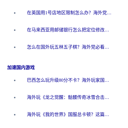
在英国用1号店地区限制怎么办？海外党必看的回国加速全攻略
在马来西亚用邮储银行怎么把定位修改到中国国内？3个海外生活痛点一次解决
怎么在国外玩五林五子棋？海外党必看的回国加速全攻略（附优酷荔枝FM解决方法）
加速国内游戏
巴西怎么玩升级80分不卡？海外玩家国服游戏加速器终极指南（附避坑技巧）
海外玩《龙之觉醒：骷髅传奇冰雪合击》延迟高？这篇指南帮你解决卡顿烦恼！
海外玩《我的世界》国服总卡顿？这篇我的世界游戏加速器指南帮你解决所有问题