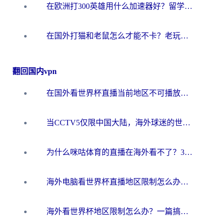
在欧洲打300英雄用什么加速器好？留学生亲测有效的解决方案来了
在国外打猫和老鼠怎么才能不卡？老玩家亲测的终极加速指南
翻回国内vpn
在国外看世界杯直播当前地区不可播放？海外党必看的回国加速全攻略
当CCTV5仅限中国大陆，海外球迷的世界杯狂欢如何继续？
为什么咪咕体育的直播在海外看不了？3步解决海外看世界杯+抖音地区限制难题
海外电脑看世界杯直播地区限制怎么办？你需要一个聪明的加速器
海外看世界杯地区限制怎么办？一篇搞定咪咕视频播放+国内资源无缝访问指南