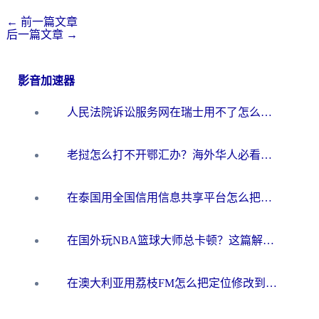
←
前一篇文章
后一篇文章
→
影音加速器
人民法院诉讼服务网在瑞士用不了怎么办？海外华人必备的回国加速指南
老挝怎么打不开鄂汇办？海外华人必看的回国加速全攻略（附欧洲杯小说流畅技巧）
在泰国用全国信用信息共享平台怎么把定位修改到中国国内？海外党解决国内服务访问难题的实用指南
在国外玩NBA篮球大师总卡顿？这篇解决你所有海外看国内内容的烦恼
在澳大利亚用荔枝FM怎么把定位修改到中国国内？海外华人必看的内容访问指南