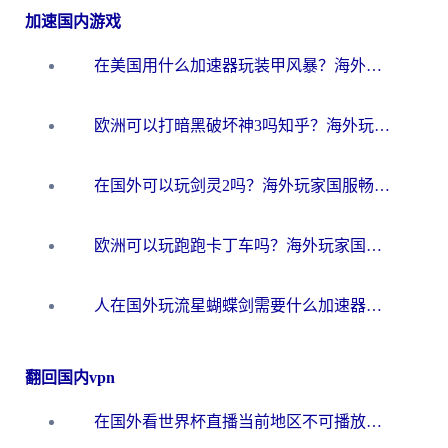
加速国内游戏
在美国用什么加速器玩装甲风暴？海外玩家亲测有效的国服游戏加速指南
欧洲可以打暗黑破坏神3吗知乎？海外玩家国服游戏加速终极指南
在国外可以玩剑灵2吗？海外玩家国服畅玩终极指南（附永恒之塔明日方舟加速方案）
欧洲可以玩跑跑卡丁车吗？海外玩家国服游戏畅玩终极指南（附QQ炫舞剑网3解决方案）
人在国外玩流星蝴蝶剑需要什么加速器？老玩家亲测的终极解决方案
翻回国内vpn
在国外看世界杯直播当前地区不可播放？海外党必看的回国加速全攻略