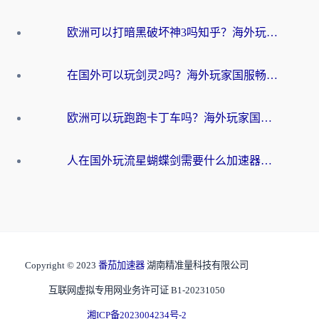
欧洲可以打暗黑破坏神3吗知乎？海外玩家国服游戏加速终极指南
在国外可以玩剑灵2吗？海外玩家国服畅玩终极指南（附永恒之塔明日方舟加速方案）
欧洲可以玩跑跑卡丁车吗？海外玩家国服游戏畅玩终极指南（附QQ炫舞剑网3解决方案）
人在国外玩流星蝴蝶剑需要什么加速器？老玩家亲测的终极解决方案
Copyright © 2023
番茄加速器
湖南精准量科技有限公司
互联网虚拟专用网业务许可证 B1-20231050
湘ICP备2023004234号-2