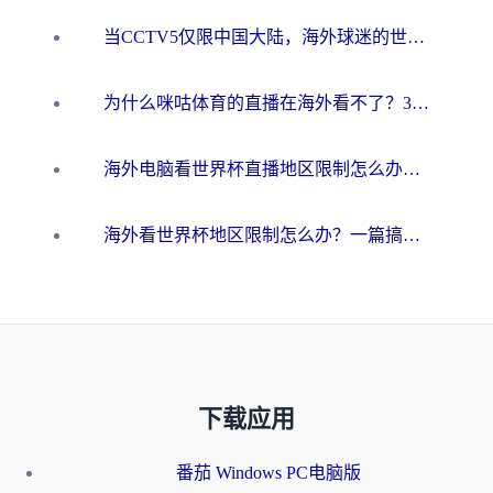
当CCTV5仅限中国大陆，海外球迷的世界杯狂欢如何继续？
为什么咪咕体育的直播在海外看不了？3步解决海外看世界杯+抖音地区限制难题
海外电脑看世界杯直播地区限制怎么办？你需要一个聪明的加速器
海外看世界杯地区限制怎么办？一篇搞定咪咕视频播放+国内资源无缝访问指南
下载应用
番茄 Windows PC电脑版