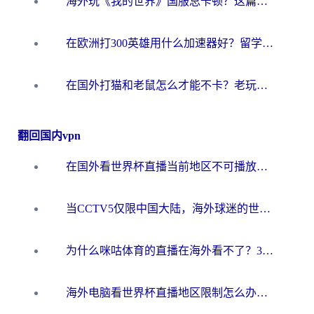
海外玩《我的世界》国服总卡顿？这篇我的世界游戏加速器指南帮你解决所有问题
在欧洲打300英雄用什么加速器好？留学生亲测有效的解决方案来了
在国外打猫和老鼠怎么才能不卡？老玩家亲测的终极加速指南
翻回国内vpn
在国外看世界杯直播当前地区不可播放？海外党必看的回国加速全攻略
当CCTV5仅限中国大陆，海外球迷的世界杯狂欢如何继续？
为什么咪咕体育的直播在海外看不了？3步解决海外看世界杯+抖音地区限制难题
海外电脑看世界杯直播地区限制怎么办？你需要一个聪明的加速器