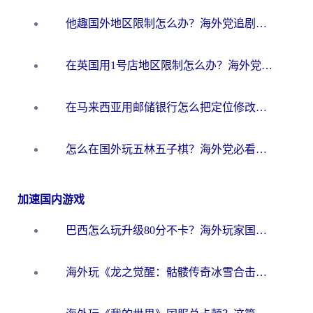
他趣国外地区限制怎么办？海外党追剧听歌看直播的一站式解决方案
在英国用1号店地区限制怎么办？海外党必看的回国加速全攻略
在马来西亚用邮储银行怎么把定位修改到中国国内？3个海外生活痛点一次解决
怎么在国外玩五林五子棋？海外党必看的回国加速全攻略（附优酷荔枝FM解决方法）
加速国内游戏
巴西怎么玩升级80分不卡？海外玩家国服游戏加速器终极指南（附避坑技巧）
海外玩《龙之觉醒：骷髅传奇冰雪合击》延迟高？这篇指南帮你解决卡顿烦恼！