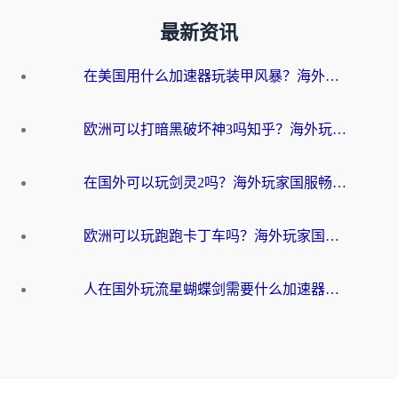
最新资讯
在美国用什么加速器玩装甲风暴？海外玩家亲测有效的国服游戏加速指南
欧洲可以打暗黑破坏神3吗知乎？海外玩家国服游戏加速终极指南
在国外可以玩剑灵2吗？海外玩家国服畅玩终极指南（附永恒之塔明日方舟加速方案）
欧洲可以玩跑跑卡丁车吗？海外玩家国服游戏畅玩终极指南（附QQ炫舞剑网3解决方案）
人在国外玩流星蝴蝶剑需要什么加速器？老玩家亲测的终极解决方案