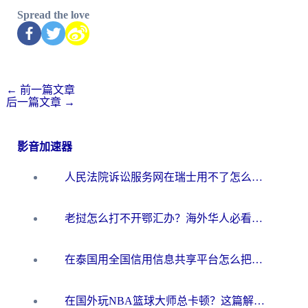
Spread the love
←
前一篇文章
后一篇文章
→
影音加速器
人民法院诉讼服务网在瑞士用不了怎么办？海外华人必备的回国加速指南
老挝怎么打不开鄂汇办？海外华人必看的回国加速全攻略（附欧洲杯小说流畅技巧）
在泰国用全国信用信息共享平台怎么把定位修改到中国国内？海外党解决国内服务访问难题的实用指南
在国外玩NBA篮球大师总卡顿？这篇解决你所有海外看国内内容的烦恼