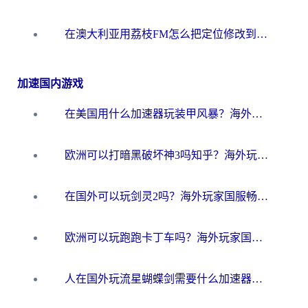
在澳大利亚用荔枝FM怎么把定位修改到中国国内？海外华人必看的内容访问指南
加速国内游戏
在美国用什么加速器玩装甲风暴？海外玩家亲测有效的国服游戏加速指南
欧洲可以打暗黑破坏神3吗知乎？海外玩家国服游戏加速终极指南
在国外可以玩剑灵2吗？海外玩家国服畅玩终极指南（附永恒之塔明日方舟加速方案）
欧洲可以玩跑跑卡丁车吗？海外玩家国服游戏畅玩终极指南（附QQ炫舞剑网3解决方案）
人在国外玩流星蝴蝶剑需要什么加速器？老玩家亲测的终极解决方案