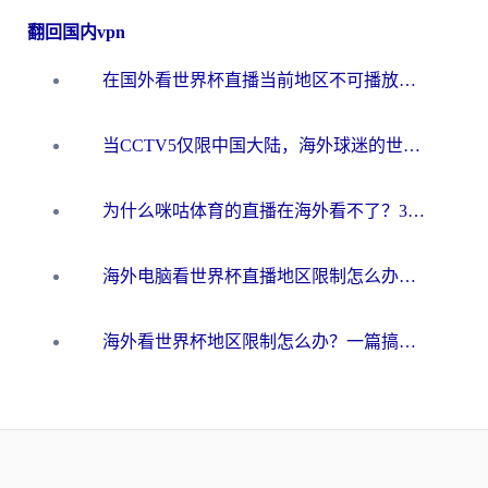
翻回国内vpn
在国外看世界杯直播当前地区不可播放？海外党必看的回国加速全攻略
当CCTV5仅限中国大陆，海外球迷的世界杯狂欢如何继续？
为什么咪咕体育的直播在海外看不了？3步解决海外看世界杯+抖音地区限制难题
海外电脑看世界杯直播地区限制怎么办？你需要一个聪明的加速器
海外看世界杯地区限制怎么办？一篇搞定咪咕视频播放+国内资源无缝访问指南