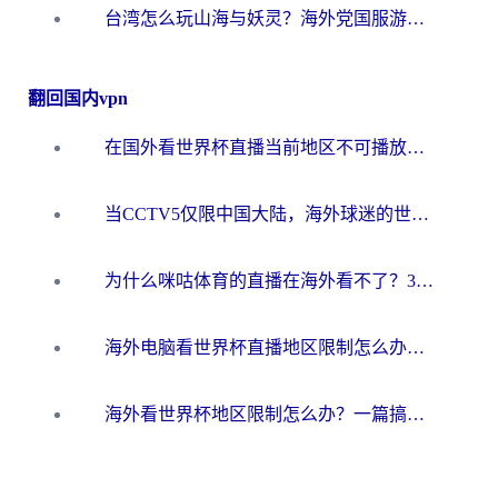
台湾怎么玩山海与妖灵？海外党国服游戏加速全攻略，告别延迟卡顿
翻回国内vpn
在国外看世界杯直播当前地区不可播放？海外党必看的回国加速全攻略
当CCTV5仅限中国大陆，海外球迷的世界杯狂欢如何继续？
为什么咪咕体育的直播在海外看不了？3步解决海外看世界杯+抖音地区限制难题
海外电脑看世界杯直播地区限制怎么办？你需要一个聪明的加速器
海外看世界杯地区限制怎么办？一篇搞定咪咕视频播放+国内资源无缝访问指南