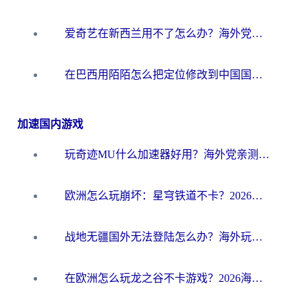
爱奇艺在新西兰用不了怎么办？海外党亲测有效的回国加速方案
在巴西用陌陌怎么把定位修改到中国国内？海外党必看的回国加速全攻略
加速国内游戏
玩奇迹MU什么加速器好用？海外党亲测：这款加速器让你告别延迟卡顿！
欧洲怎么玩崩坏：星穹铁道不卡？2026海外玩家国服游戏加速器终极攻略
战地无疆国外无法登陆怎么办？海外玩家国服畅玩终极指南（附欧服魔兽EVE加速方案）
在欧洲怎么玩龙之谷不卡游戏？2026海外党国服游戏加速全攻略