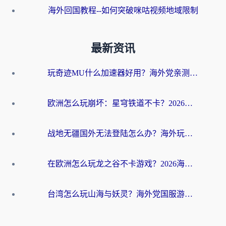
海外回国教程--如何突破咪咕视频地域限制
最新资讯
玩奇迹MU什么加速器好用？海外党亲测：这款加速器让你告别延迟卡顿！
欧洲怎么玩崩坏：星穹铁道不卡？2026海外玩家国服游戏加速器终极攻略
战地无疆国外无法登陆怎么办？海外玩家国服畅玩终极指南（附欧服魔兽EVE加速方案）
在欧洲怎么玩龙之谷不卡游戏？2026海外党国服游戏加速全攻略
台湾怎么玩山海与妖灵？海外党国服游戏加速全攻略，告别延迟卡顿