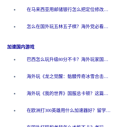
在马来西亚用邮储银行怎么把定位修改到中国国内？3个海外生活痛点一次解决
怎么在国外玩五林五子棋？海外党必看的回国加速全攻略（附优酷荔枝FM解决方法）
加速国内游戏
巴西怎么玩升级80分不卡？海外玩家国服游戏加速器终极指南（附避坑技巧）
海外玩《龙之觉醒：骷髅传奇冰雪合击》延迟高？这篇指南帮你解决卡顿烦恼！
海外玩《我的世界》国服总卡顿？这篇我的世界游戏加速器指南帮你解决所有问题
在欧洲打300英雄用什么加速器好？留学生亲测有效的解决方案来了