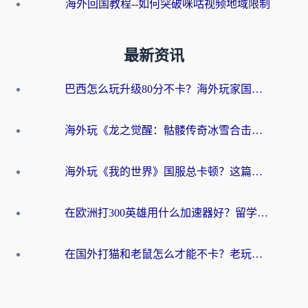
海外回国教程--如何突破咪咕视频地域限制
最新资讯
巴西怎么玩升级80分不卡？海外玩家国服游戏加速器终极指南（附避坑技巧）
海外玩《龙之觉醒：骷髅传奇冰雪合击》延迟高？这篇指南帮你解决卡顿烦恼！
海外玩《我的世界》国服总卡顿？这篇我的世界游戏加速器指南帮你解决所有问题
在欧洲打300英雄用什么加速器好？留学生亲测有效的解决方案来了
在国外打猫和老鼠怎么才能不卡？老玩家亲测的终极加速指南