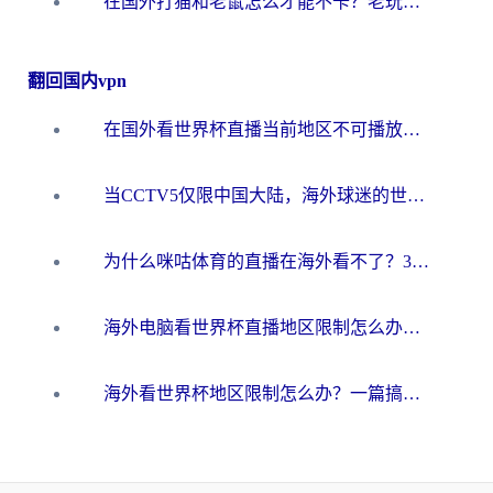
在国外打猫和老鼠怎么才能不卡？老玩家亲测的终极加速指南
翻回国内vpn
在国外看世界杯直播当前地区不可播放？海外党必看的回国加速全攻略
当CCTV5仅限中国大陆，海外球迷的世界杯狂欢如何继续？
为什么咪咕体育的直播在海外看不了？3步解决海外看世界杯+抖音地区限制难题
海外电脑看世界杯直播地区限制怎么办？你需要一个聪明的加速器
海外看世界杯地区限制怎么办？一篇搞定咪咕视频播放+国内资源无缝访问指南