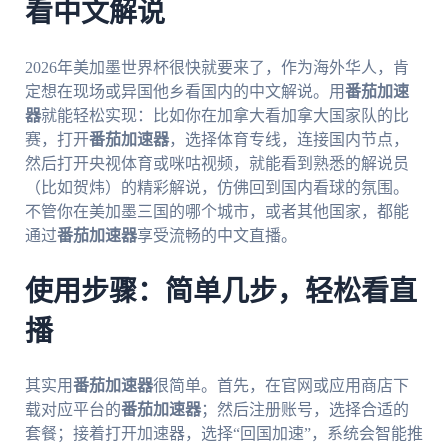
看中文解说
2026年美加墨世界杯很快就要来了，作为海外华人，肯
定想在现场或异国他乡看国内的中文解说。用
番茄加速
器
就能轻松实现：比如你在加拿大看加拿大国家队的比
赛，打开
番茄加速器
，选择体育专线，连接国内节点，
然后打开央视体育或咪咕视频，就能看到熟悉的解说员
（比如贺炜）的精彩解说，仿佛回到国内看球的氛围。
不管你在美加墨三国的哪个城市，或者其他国家，都能
通过
番茄加速器
享受流畅的中文直播。
使用步骤：简单几步，轻松看直
播
其实用
番茄加速器
很简单。首先，在官网或应用商店下
载对应平台的
番茄加速器
；然后注册账号，选择合适的
套餐；接着打开加速器，选择“回国加速”，系统会智能推