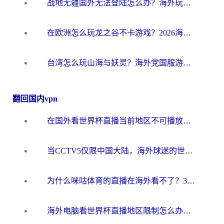
战地无疆国外无法登陆怎么办？海外玩家国服畅玩终极指南（附欧服魔兽EVE加速方案）
在欧洲怎么玩龙之谷不卡游戏？2026海外党国服游戏加速全攻略
台湾怎么玩山海与妖灵？海外党国服游戏加速全攻略，告别延迟卡顿
翻回国内vpn
在国外看世界杯直播当前地区不可播放？海外党必看的回国加速全攻略
当CCTV5仅限中国大陆，海外球迷的世界杯狂欢如何继续？
为什么咪咕体育的直播在海外看不了？3步解决海外看世界杯+抖音地区限制难题
海外电脑看世界杯直播地区限制怎么办？你需要一个聪明的加速器