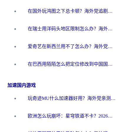
在国外玩鸿图之下总卡顿？海外党追剧听歌的3个实用解决方案
在瑞士用洋码头地区限制怎么办？海外华人必看的回国加速全攻略
爱奇艺在新西兰用不了怎么办？海外党亲测有效的回国加速方案
在巴西用陌陌怎么把定位修改到中国国内？海外党必看的回国加速全攻略
加速国内游戏
玩奇迹MU什么加速器好用？海外党亲测：这款加速器让你告别延迟卡顿！
欧洲怎么玩崩坏：星穹铁道不卡？2026海外玩家国服游戏加速器终极攻略