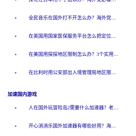
全民音乐在国外打不开怎么办？海外党亲测有效的回国加速方案
在英国用国家医保服务平台怎么把定位修改到中国国内？海外党必看的解决指南（附腾讯视频伊对可用方法）
在美国用探探地区限制怎么办？3个实用技巧帮你搞定（附咪咕豆瓣音乐限制破解法）
在比利时用公安部出入境管理局地区限制怎么办？3步搞定+欧洲杯观赛&香港购物指南
加速国内游戏
人在国外玩冒险岛2需要什么加速器？老玩家亲测有效的选择指南
开心消消乐国外加速器有哪些好用？海外党亲测不踩坑指南（附塔瑞斯世界Online流畅技巧）