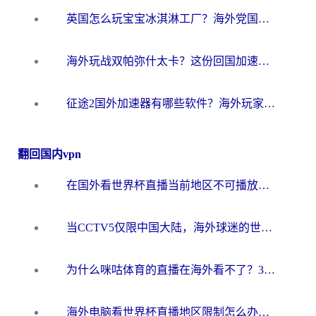
英国怎么玩宝宝冰淇淋工厂？海外党国服游戏加速避坑指南（附挪威装甲风暴解决方案）
海外玩战双帕弥什太卡？这份回国加速器终极指南帮你告别延迟（附打球球大作战古今江湖加速方案）
征途2国外加速器有哪些软件？海外玩家亲测实用指南（附非洲梦幻西游加速技巧）
翻回国内vpn
在国外看世界杯直播当前地区不可播放？海外党必看的回国加速全攻略
当CCTV5仅限中国大陆，海外球迷的世界杯狂欢如何继续？
为什么咪咕体育的直播在海外看不了？3步解决海外看世界杯+抖音地区限制难题
海外电脑看世界杯直播地区限制怎么办？你需要一个聪明的加速器