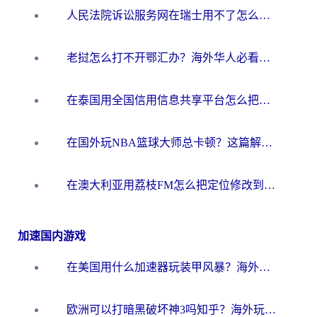
人民法院诉讼服务网在瑞士用不了怎么办？海外华人必备的回国加速指南
老挝怎么打不开鄂汇办？海外华人必看的回国加速全攻略（附欧洲杯小说流畅技巧）
在泰国用全国信用信息共享平台怎么把定位修改到中国国内？海外党解决国内服务访问难题的实用指南
在国外玩NBA篮球大师总卡顿？这篇解决你所有海外看国内内容的烦恼
在澳大利亚用荔枝FM怎么把定位修改到中国国内？海外华人必看的内容访问指南
加速国内游戏
在美国用什么加速器玩装甲风暴？海外玩家亲测有效的国服游戏加速指南
欧洲可以打暗黑破坏神3吗知乎？海外玩家国服游戏加速终极指南