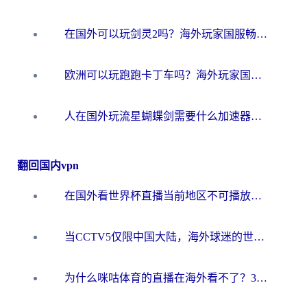
在国外可以玩剑灵2吗？海外玩家国服畅玩终极指南（附永恒之塔明日方舟加速方案）
欧洲可以玩跑跑卡丁车吗？海外玩家国服游戏畅玩终极指南（附QQ炫舞剑网3解决方案）
人在国外玩流星蝴蝶剑需要什么加速器？老玩家亲测的终极解决方案
翻回国内vpn
在国外看世界杯直播当前地区不可播放？海外党必看的回国加速全攻略
当CCTV5仅限中国大陆，海外球迷的世界杯狂欢如何继续？
为什么咪咕体育的直播在海外看不了？3步解决海外看世界杯+抖音地区限制难题