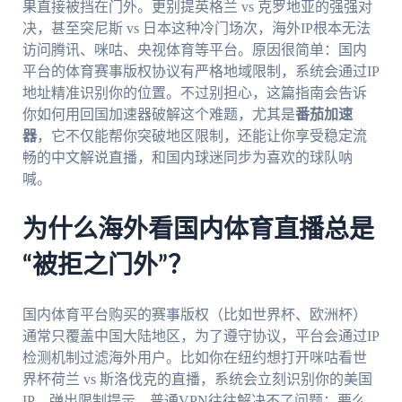
果直接被挡在门外。更别提英格兰 vs 克罗地亚的强强对
决，甚至突尼斯 vs 日本这种冷门场次，海外IP根本无法
访问腾讯、咪咕、央视体育等平台。原因很简单：国内
平台的体育赛事版权协议有严格地域限制，系统会通过IP
地址精准识别你的位置。不过别担心，这篇指南会告诉
你如何用回国加速器破解这个难题，尤其是
番茄加速
器
，它不仅能帮你突破地区限制，还能让你享受稳定流
畅的中文解说直播，和国内球迷同步为喜欢的球队呐
喊。
为什么海外看国内体育直播总是
“被拒之门外”？
国内体育平台购买的赛事版权（比如世界杯、欧洲杯）
通常只覆盖中国大陆地区，为了遵守协议，平台会通过IP
检测机制过滤海外用户。比如你在纽约想打开咪咕看世
界杯荷兰 vs 斯洛伐克的直播，系统会立刻识别你的美国
IP，弹出限制提示。普通VPN往往解决不了问题：要么