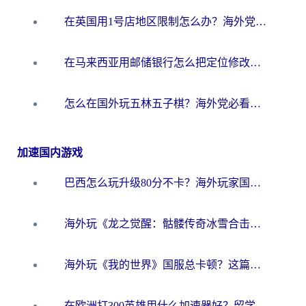
在英国用1号店地区限制怎么办？海外党必看的回国加速全攻略
在马来西亚用邮储银行怎么把定位修改到中国国内？3个海外生活痛点一次解决
怎么在国外玩五林五子棋？海外党必看的回国加速全攻略（附优酷荔枝FM解决方法）
加速国内游戏
巴西怎么玩升级80分不卡？海外玩家国服游戏加速器终极指南（附避坑技巧）
海外玩《龙之觉醒：骷髅传奇冰雪合击》延迟高？这篇指南帮你解决卡顿烦恼！
海外玩《我的世界》国服总卡顿？这篇我的世界游戏加速器指南帮你解决所有问题
在欧洲打300英雄用什么加速器好？留学生亲测有效的解决方案来了