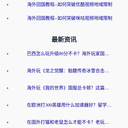
海外回国教程--如何突破优酷视频地域限制
海外回国教程--如何突破咪咕视频地域限制
最新资讯
巴西怎么玩升级80分不卡？海外玩家国服游戏加速器终极指南（附避坑技巧）
海外玩《龙之觉醒：骷髅传奇冰雪合击》延迟高？这篇指南帮你解决卡顿烦恼！
海外玩《我的世界》国服总卡顿？这篇我的世界游戏加速器指南帮你解决所有问题
在欧洲打300英雄用什么加速器好？留学生亲测有效的解决方案来了
在国外打猫和老鼠怎么才能不卡？老玩家亲测的终极加速指南