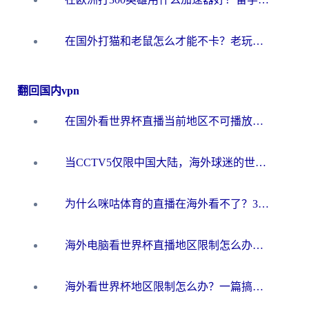
在国外打猫和老鼠怎么才能不卡？老玩家亲测的终极加速指南
翻回国内vpn
在国外看世界杯直播当前地区不可播放？海外党必看的回国加速全攻略
当CCTV5仅限中国大陆，海外球迷的世界杯狂欢如何继续？
为什么咪咕体育的直播在海外看不了？3步解决海外看世界杯+抖音地区限制难题
海外电脑看世界杯直播地区限制怎么办？你需要一个聪明的加速器
海外看世界杯地区限制怎么办？一篇搞定咪咕视频播放+国内资源无缝访问指南