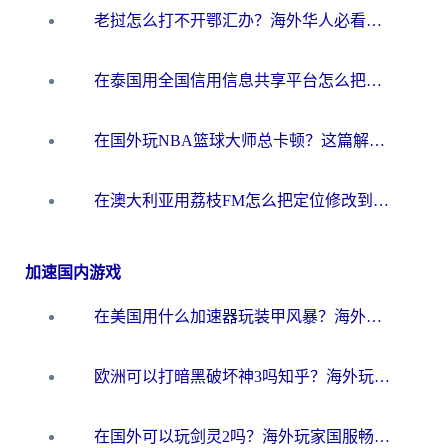
老挝怎么打不开鄂汇办？海外华人必看的回国加速全攻略（附欧洲杯小说流畅技巧）
在泰国用全国信用信息共享平台怎么把定位修改到中国国内？海外党解决国内服务访问难题的实用指南
在国外玩NBA篮球大师总卡顿？这篇解决你所有海外看国内内容的烦恼
在澳大利亚用荔枝FM怎么把定位修改到中国国内？海外华人必看的内容访问指南
加速国内游戏
在美国用什么加速器玩装甲风暴？海外玩家亲测有效的国服游戏加速指南
欧洲可以打暗黑破坏神3吗知乎？海外玩家国服游戏加速终极指南
在国外可以玩剑灵2吗？海外玩家国服畅玩终极指南（附永恒之塔明日方舟加速方案）