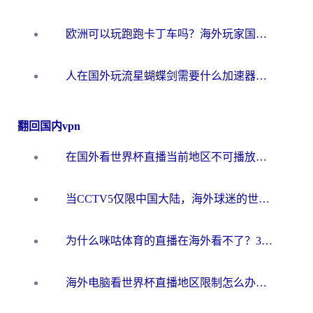
欧洲可以玩跑跑卡丁车吗？海外玩家国服游戏畅玩终极指南（附QQ炫舞剑网3解决方案）
人在国外玩流星蝴蝶剑需要什么加速器？老玩家亲测的终极解决方案
翻回国内vpn
在国外看世界杯直播当前地区不可播放？海外党必看的回国加速全攻略
当CCTV5仅限中国大陆，海外球迷的世界杯狂欢如何继续？
为什么咪咕体育的直播在海外看不了？3步解决海外看世界杯+抖音地区限制难题
海外电脑看世界杯直播地区限制怎么办？你需要一个聪明的加速器