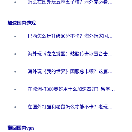
怎么在国外玩五林五子棋？海外党必看的回国加速全攻略（附优酷荔枝FM解决方法）
加速国内游戏
巴西怎么玩升级80分不卡？海外玩家国服游戏加速器终极指南（附避坑技巧）
海外玩《龙之觉醒：骷髅传奇冰雪合击》延迟高？这篇指南帮你解决卡顿烦恼！
海外玩《我的世界》国服总卡顿？这篇我的世界游戏加速器指南帮你解决所有问题
在欧洲打300英雄用什么加速器好？留学生亲测有效的解决方案来了
在国外打猫和老鼠怎么才能不卡？老玩家亲测的终极加速指南
翻回国内vpn