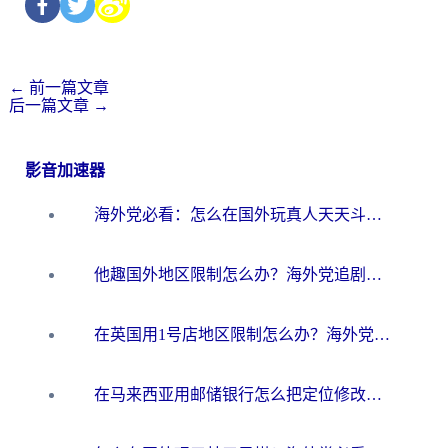
←
前一篇文章
后一篇文章
→
影音加速器
海外党必看：怎么在国外玩真人天天斗地主？附证券开户、音乐定位修改全攻略
他趣国外地区限制怎么办？海外党追剧听歌看直播的一站式解决方案
在英国用1号店地区限制怎么办？海外党必看的回国加速全攻略
在马来西亚用邮储银行怎么把定位修改到中国国内？3个海外生活痛点一次解决