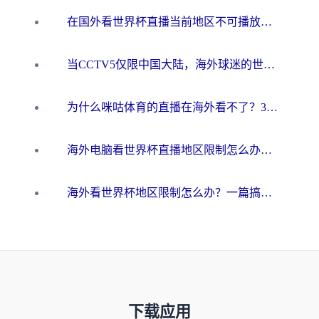
在国外看世界杯直播当前地区不可播放？海外党必看的回国加速全攻略
当CCTV5仅限中国大陆，海外球迷的世界杯狂欢如何继续？
为什么咪咕体育的直播在海外看不了？3步解决海外看世界杯+抖音地区限制难题
海外电脑看世界杯直播地区限制怎么办？你需要一个聪明的加速器
海外看世界杯地区限制怎么办？一篇搞定咪咕视频播放+国内资源无缝访问指南
下载应用