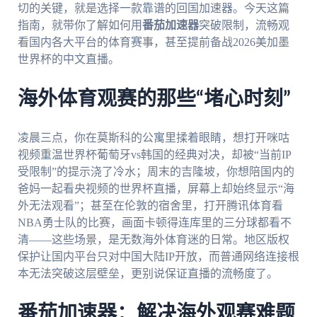
切的关键，就是选择一款靠谱的回国加速器。今天这篇
指南，就带你了解如何用
番茄加速器
突破限制，流畅观
看国内各大平台的体育赛事，甚至提前备战2026美加墨
世界杯的中文直播。
海外体育观赛的那些“堵心时刻”
凌晨三点，你在莫斯科的公寓里揉着眼睛，想打开咪咕
视频重温世界杯葡萄牙vs韩国的经典对决，却被“当前IP
受限制”的提示浇了冷水；周末的吉隆坡，你想陪国内的
爸妈一起看央视频的世界杯直播，屏幕上却始终显示“海
外无法观看”；甚至在伦敦的宿舍里，打开腾讯体育看
NBA勇士队的比赛，画面卡顿得连库里的三分球都看不
清——这些场景，是无数海外体育迷的日常。地区版权
保护让国内平台只对中国大陆IP开放，而普通网络连接根
本无法突破这层壁垒，更别说保证直播的流畅度了。
番茄加速器：解决海外观赛难题