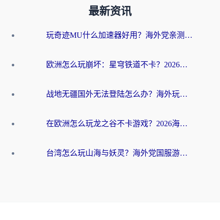
最新资讯
玩奇迹MU什么加速器好用？海外党亲测：这款加速器让你告别延迟卡顿！
欧洲怎么玩崩坏：星穹铁道不卡？2026海外玩家国服游戏加速器终极攻略
战地无疆国外无法登陆怎么办？海外玩家国服畅玩终极指南（附欧服魔兽EVE加速方案）
在欧洲怎么玩龙之谷不卡游戏？2026海外党国服游戏加速全攻略
台湾怎么玩山海与妖灵？海外党国服游戏加速全攻略，告别延迟卡顿