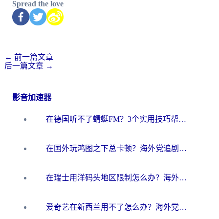
Spread the love
←
前一篇文章
后一篇文章
→
影音加速器
在德国听不了蜻蜓FM？3个实用技巧帮你解锁国内影音自由
在国外玩鸿图之下总卡顿？海外党追剧听歌的3个实用解决方案
在瑞士用洋码头地区限制怎么办？海外华人必看的回国加速全攻略
爱奇艺在新西兰用不了怎么办？海外党亲测有效的回国加速方案