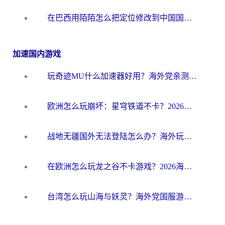
在巴西用陌陌怎么把定位修改到中国国内？海外党必看的回国加速全攻略
加速国内游戏
玩奇迹MU什么加速器好用？海外党亲测：这款加速器让你告别延迟卡顿！
欧洲怎么玩崩坏：星穹铁道不卡？2026海外玩家国服游戏加速器终极攻略
战地无疆国外无法登陆怎么办？海外玩家国服畅玩终极指南（附欧服魔兽EVE加速方案）
在欧洲怎么玩龙之谷不卡游戏？2026海外党国服游戏加速全攻略
台湾怎么玩山海与妖灵？海外党国服游戏加速全攻略，告别延迟卡顿