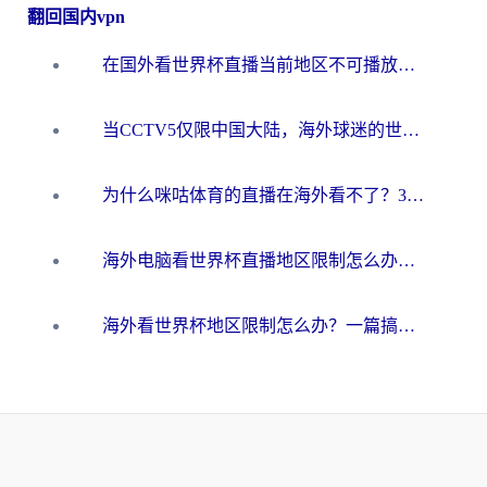
翻回国内vpn
在国外看世界杯直播当前地区不可播放？海外党必看的回国加速全攻略
当CCTV5仅限中国大陆，海外球迷的世界杯狂欢如何继续？
为什么咪咕体育的直播在海外看不了？3步解决海外看世界杯+抖音地区限制难题
海外电脑看世界杯直播地区限制怎么办？你需要一个聪明的加速器
海外看世界杯地区限制怎么办？一篇搞定咪咕视频播放+国内资源无缝访问指南