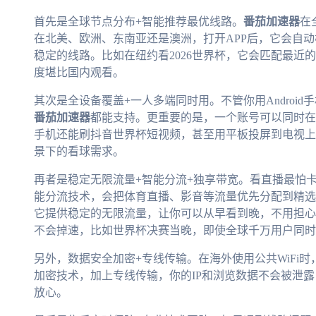
首先是全球节点分布+智能推荐最优线路。
番茄加速器
在
在北美、欧洲、东南亚还是澳洲，打开APP后，它会自
稳定的线路。比如在纽约看2026世界杯，它会匹配最近
度堪比国内观看。
其次是全设备覆盖+一人多端同时用。不管你用Android手机、
番茄加速器
都能支持。更重要的是，一个账号可以同时在
手机还能刷抖音世界杯短视频，甚至用平板投屏到电视上
景下的看球需求。
再者是稳定无限流量+智能分流+独享带宽。看直播最怕
能分流技术，会把体育直播、影音等流量优先分配到精选
它提供稳定的无限流量，让你可以从早看到晚，不用担心
不会掉速，比如世界杯决赛当晚，即使全球千万用户同时
另外，数据安全加密+专线传输。在海外使用公共WiFi
加密技术，加上专线传输，你的IP和浏览数据不会被泄
放心。