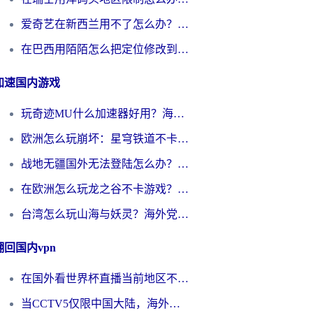
爱奇艺在新西兰用不了怎么办？海外党亲测有效的回国加速方案
在巴西用陌陌怎么把定位修改到中国国内？海外党必看的回国加速全攻略
加速国内游戏
玩奇迹MU什么加速器好用？海外党亲测：这款加速器让你告别延迟卡顿！
欧洲怎么玩崩坏：星穹铁道不卡？2026海外玩家国服游戏加速器终极攻略
战地无疆国外无法登陆怎么办？海外玩家国服畅玩终极指南（附欧服魔兽EVE加速方案）
在欧洲怎么玩龙之谷不卡游戏？2026海外党国服游戏加速全攻略
台湾怎么玩山海与妖灵？海外党国服游戏加速全攻略，告别延迟卡顿
翻回国内vpn
在国外看世界杯直播当前地区不可播放？海外党必看的回国加速全攻略
当CCTV5仅限中国大陆，海外球迷的世界杯狂欢如何继续？