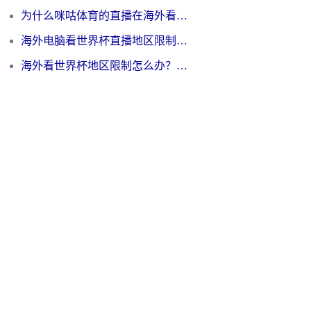
为什么咪咕体育的直播在海外看不了？3步解决海外看世界杯+抖音地区限制难题
海外电脑看世界杯直播地区限制怎么办？你需要一个聪明的加速器
海外看世界杯地区限制怎么办？一篇搞定咪咕视频播放+国内资源无缝访问指南