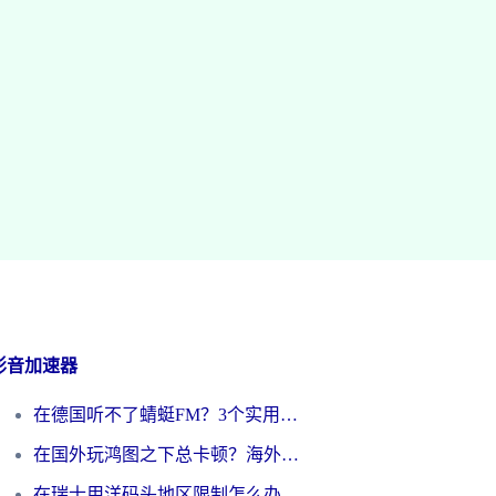
影音加速器
在德国听不了蜻蜓FM？3个实用技巧帮你解锁国内影音自由
在国外玩鸿图之下总卡顿？海外党追剧听歌的3个实用解决方案
在瑞士用洋码头地区限制怎么办？海外华人必看的回国加速全攻略